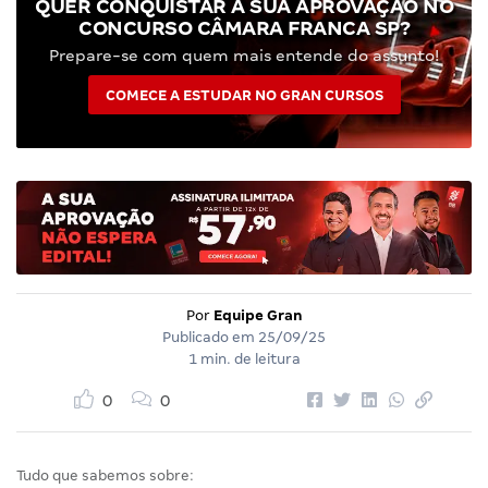
QUER CONQUISTAR A SUA APROVAÇÃO NO
CONCURSO CÂMARA FRANCA SP?
Prepare-se com quem mais entende do assunto!
COMECE A ESTUDAR NO GRAN CURSOS
Por
Equipe Gran
Publicado em
25/09/25
1 min. de leitura
0
0
Tudo que sabemos sobre: