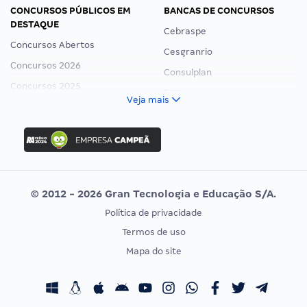
CONCURSOS PÚBLICOS EM
BANCAS DE CONCURSOS
DESTAQUE
Cebraspe
Concursos Abertos
Cesgranrio
Concursos 2026
Consulplan
Concursos 2025
FCC
Veja mais
Concurso Nacional Unificado
FGV
Concurso Ibama
Idecan
Concurso MPU
Selecon
Editais publicados
Uniase
© 2012 - 2026 Gran Tecnologia e Educação S/A.
Vunesp
Política de privacidade
CONCURSOS POR PROFISSÃO
EXAME DE ORDEM
Termos de uso
Concursos Administrativos
OAB
Mapa do site
Concursos Educação
Prova OAB
Concursos Fiscais
Calendário OAB
Concursos Jurídicos
Questões OAB