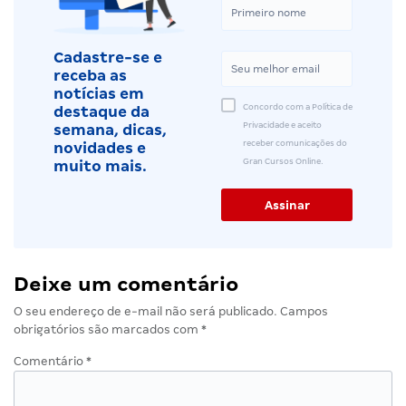
Cadastre-se e
receba as
notícias em
Concordo com a Política de
destaque da
Privacidade e aceito
semana, dicas,
receber comunicações do
novidades e
Gran Cursos Online.
muito mais.
Deixe um comentário
O seu endereço de e-mail não será publicado.
Campos
obrigatórios são marcados com
*
Comentário
*