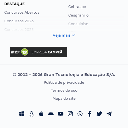
DESTAQUE
Cebraspe
Concursos Abertos
Cesgranrio
Concursos 2026
Consulplan
Concursos 2025
FCC
Veja mais
Concurso Nacional Unificado
FGV
Concurso Ibama
Idecan
Concurso MPU
Selecon
Editais publicados
Uniase
© 2012 - 2026 Gran Tecnologia e Educação S/A.
Vunesp
Política de privacidade
CONCURSOS POR PROFISSÃO
EXAME DE ORDEM
Termos de uso
Concursos Administrativos
OAB
Mapa do site
Concursos Educação
Prova OAB
Concursos Fiscais
Calendário OAB
Concursos Jurídicos
Questões OAB
Concursos Militares
Recursos OAB