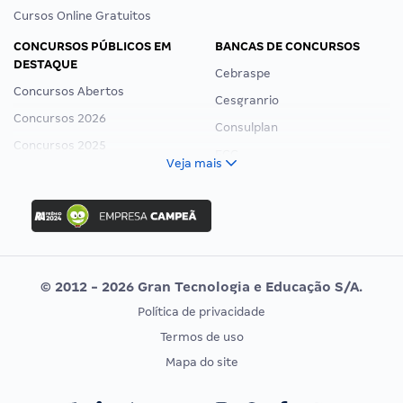
Cursos Online Gratuitos
CONCURSOS PÚBLICOS EM
BANCAS DE CONCURSOS
DESTAQUE
Cebraspe
Concursos Abertos
Cesgranrio
Concursos 2026
Consulplan
Concursos 2025
FCC
Veja mais
Concurso Nacional Unificado
FGV
Concurso Ibama
Idecan
Concurso MPU
Selecon
Editais publicados
Uniase
© 2012 - 2026 Gran Tecnologia e Educação S/A.
Vunesp
Política de privacidade
CONCURSOS POR PROFISSÃO
EXAME DE ORDEM
Termos de uso
Concursos Administrativos
OAB
Mapa do site
Concursos Educação
Prova OAB
Concursos Fiscais
Calendário OAB