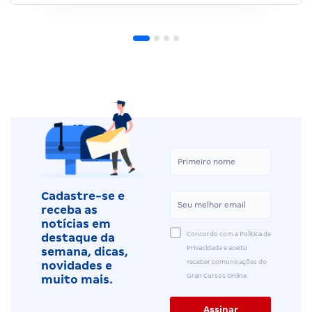
Cadastre-se e
receba as
notícias em
Concordo com a Política de
destaque da
Privacidade e aceito
semana, dicas,
receber comunicações do
novidades e
Gran Cursos Online.
muito mais.