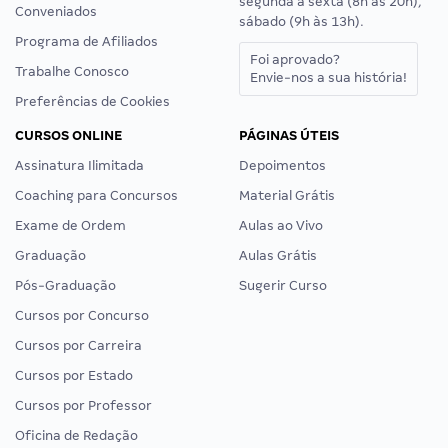
segunda a sexta (8h às 20h),
Conveniados
sábado (9h às 13h).
Programa de Afiliados
Foi aprovado?
Trabalhe Conosco
Envie-nos a sua história!
Preferências de Cookies
CURSOS ONLINE
PÁGINAS ÚTEIS
Assinatura Ilimitada
Depoimentos
Coaching para Concursos
Material Grátis
Exame de Ordem
Aulas ao Vivo
Graduação
Aulas Grátis
Pós-Graduação
Sugerir Curso
Cursos por Concurso
Cursos por Carreira
Cursos por Estado
Cursos por Professor
Oficina de Redação