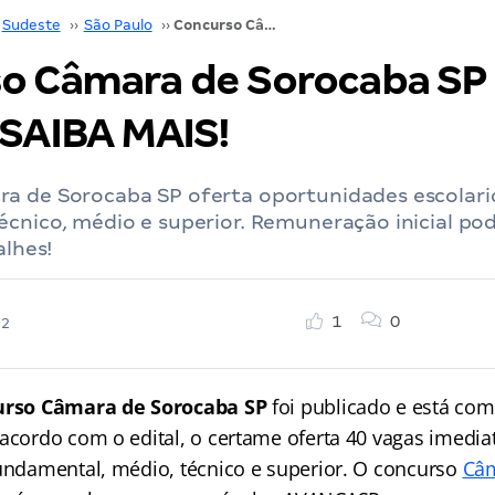
Sudeste
››
São Paulo
››
Concurso Câmara de Sorocaba SP SAIU EDITAL! SAIBA MAIS!
o Câmara de Sorocaba SP
 SAIBA MAIS!
a de Sorocaba SP oferta oportunidades escolarid
cnico, médio e superior. Remuneração inicial po
alhes!
1
0
22
urso Câmara de Sorocaba SP
foi publicado e está co
 acordo com o edital, o certame oferta 40 vagas imedia
fundamental, médio, técnico e superior. O concurso
Câm