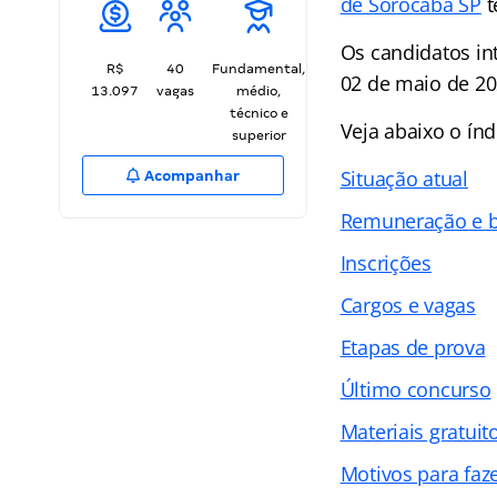
de Sorocaba SP
t
Os candidatos in
R$
40
Fundamental,
02 de maio de 20
13.097
vagas
médio,
técnico e
Veja abaixo o
índ
superior
Situação atual
Acompanhar
Remuneração e b
Inscrições
Cargos e vagas
Etapas de prova
Último concurso
Materiais gratuit
Motivos para faz