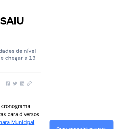
 SAIU
ades de nível
de chegar a 13
m cronograma
tas para diversos
ara Municipal
Quer conquistar a sua