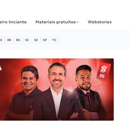
iro Iniciante
Materiais gratuitos
Webstories
O
RR
RS
SC
SE
SP
TO