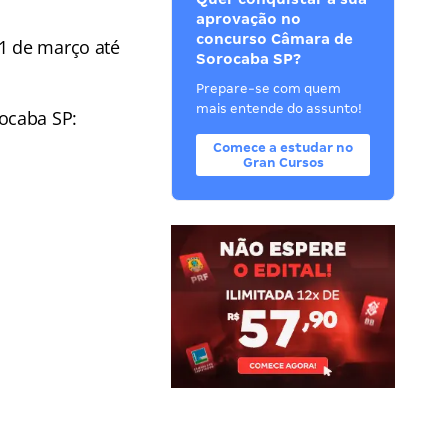
aprovação no
concurso Câmara de
31 de março até
Sorocaba SP?
Prepare-se com quem
mais entende do assunto!
ocaba SP:
Comece a estudar no
Gran Cursos