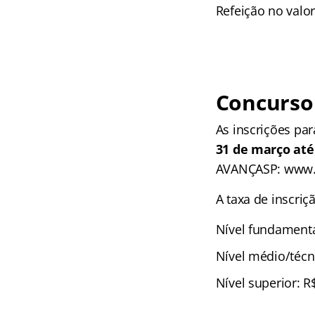
Refeição no valor
Concurso 
As inscrições pa
31 de março até
AVANÇASP: www.a
A taxa de inscriç
Nível fundamenta
Nível médio/técni
Nível superior: R