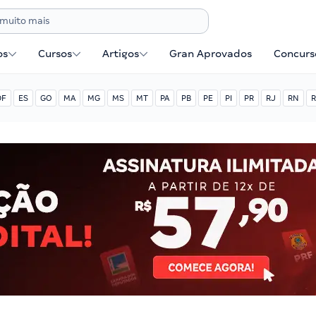
os
Cursos
Artigos
Gran Aprovados
Concurse
DF
ES
GO
MA
MG
MS
MT
PA
PB
PE
PI
PR
RJ
RN
R