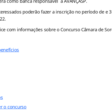
erá como banca responsável a AVANÇASP.
teressados poderão fazer a inscrição no período de e 
22.
ice
com informações sobre o Concurso Câmara de Sor
enefícios
os
er o concurso