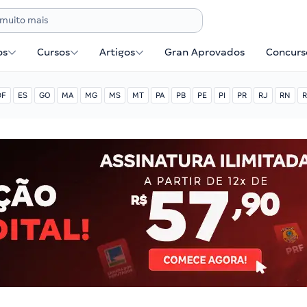
os
Cursos
Artigos
Gran Aprovados
Concurse
DF
ES
GO
MA
MG
MS
MT
PA
PB
PE
PI
PR
RJ
RN
R