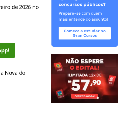
concursos públicos?
reiro de 2026 no
Prepare-se com quem
mais entende do assunto!
Comece a estudar no
Gran Cursos
app!
da Nova do