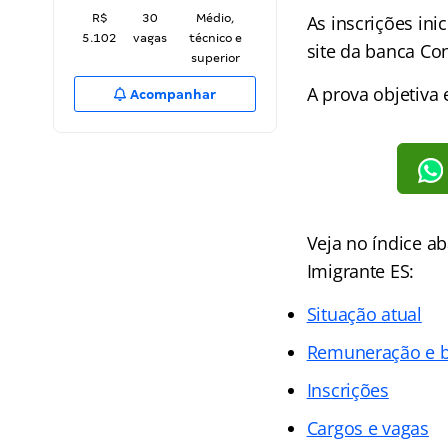
R$
30
Médio,
As inscrições in
5.102
vagas
técnico e
site da banca Con
superior
A prova objetiva
Acompanhar
Veja no
índice
ab
Imigrante ES:
Situação atual
Remuneração e b
Inscrições
Cargos e vagas