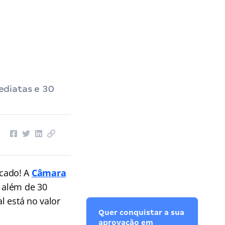
ediatas e 30
icado! A
Câmara
, além de 30
l está no valor
Quer conquistar a sua
aprovação em