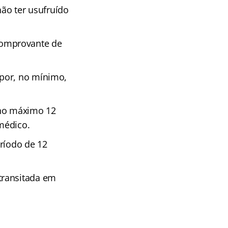
ão ter usufruído
omprovante de
por, no mínimo,
 no máximo 12
médico.
ríodo de 12
 transitada em