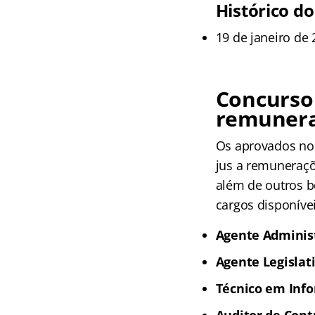
Histórico do
19 de janeiro de 
Concurso
remunera
Os aprovados no
jus a remuneraçõe
além de outros b
cargos disponívei
Agente Administ
Agente Legislati
Técnico em Info
Auditor de Cont