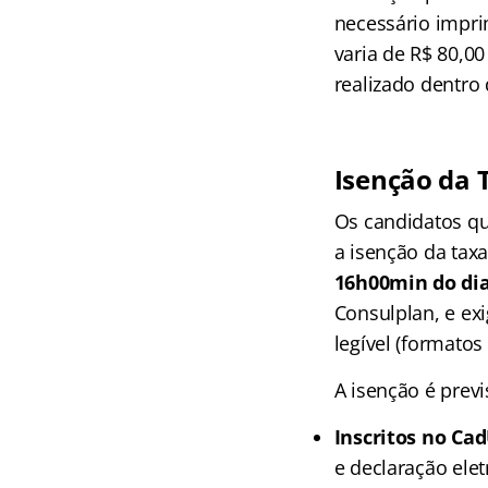
necessário impri
varia de R$ 80,00
realizado dentro 
Isenção da 
Os candidatos qu
a isenção da tax
16h00min do dia
Consulplan, e e
legível (formato
A isenção é previ
Inscritos no Ca
e declaração elet