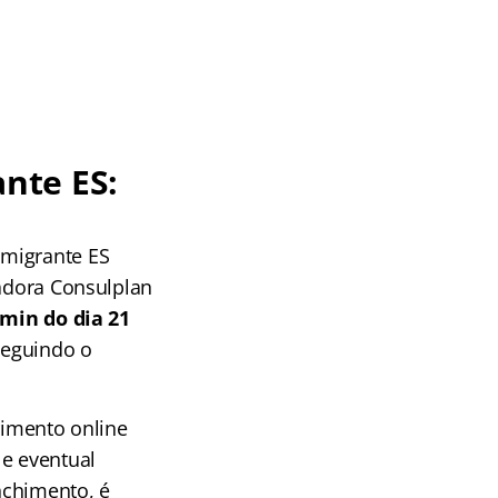
nte ES:
Imigrante ES
zadora Consulplan
min do dia 21
seguindo o
rimento online
 e eventual
nchimento, é