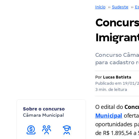
Início
››
Sudeste
››
Es
Concurs
Imigrant
Concurso Câmar
para cadastro r
Por
Lucas Batista
Publicado em
19/01/
3 min. de leitura
O edital do
Conc
Sobre o concurso
Municipal
oferta
Câmara Municipal
oportunidades pa
de R$ 1.895,54 a 