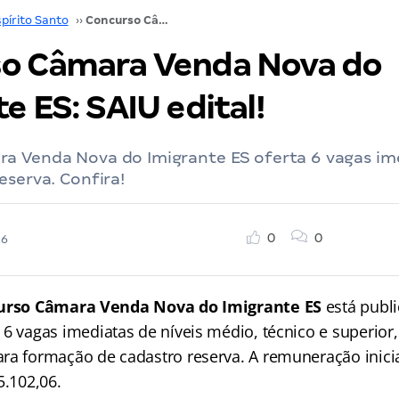
pírito Santo
››
Concurso Câmara Venda Nova do Imigrante ES: SAIU edital!
o Câmara Venda Nova do
e ES: SAIU edital!
a Venda Nova do Imigrante ES oferta 6 vagas im
eserva. Confira!
0
0
26
urso Câmara Venda Nova do Imigrante ES
está publ
 6 vagas imediatas de níveis médio, técnico e superior
ra formação de cadastro reserva. A remuneração inicia
5.102,06.