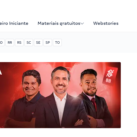
iro Iniciante
Materiais gratuitos
Webstories
O
RR
RS
SC
SE
SP
TO