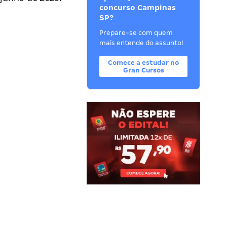
concurso Campinas
SP?
Prepare-se com quem
mais entende do assunto!
Comece a estudar no
Gran Cursos