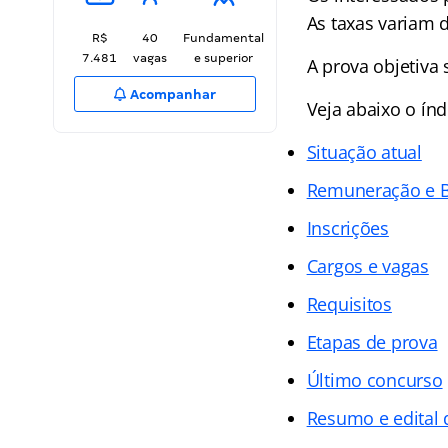
As taxas variam d
R$
40
Fundamental
7.481
vagas
e superior
A prova objetiva 
Acompanhar
Veja abaixo o
índ
Situação atual
Remuneração e B
Inscrições
Cargos e vagas
Requisitos
Etapas de prova
Último concurso
Resumo e edital