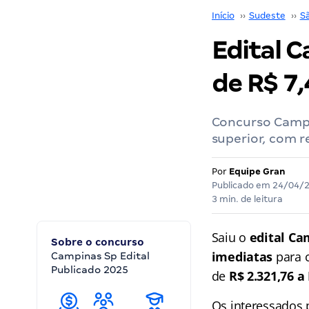
Início
››
Sudeste
››
S
Edital C
de R$ 7,
Concurso Campi
superior, com r
Por
Equipe Gran
Publicado em
24/04/
3 min. de leitura
Saiu o
edital Ca
Sobre o concurso
imediatas
para c
Campinas Sp Edital
Publicado 2025
de
R$ 2.321,76 a 
Os interessados 