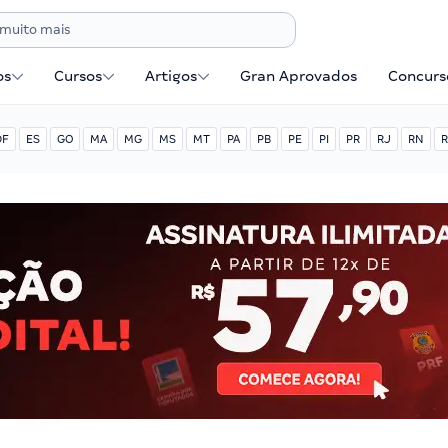
os
Cursos
Artigos
Gran Aprovados
Concurse
DF
ES
GO
MA
MG
MS
MT
PA
PB
PE
PI
PR
RJ
RN
R