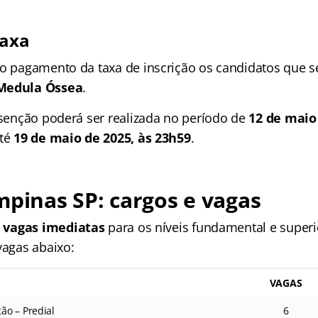
taxa
do pagamento da taxa de inscrição os candidatos que 
 Medula Óssea
.
 isenção poderá ser realizada no período de
12 de maio 
até
19 de maio de 2025, às 23h59
.
mpinas SP
: cargos e vagas
 vagas imediatas
para os níveis fundamental e superio
vagas abaixo:
VAGAS
o – Predial
6