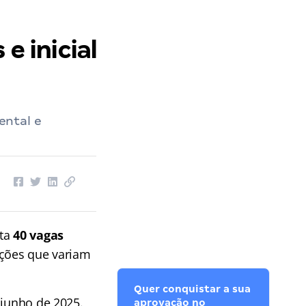
e inicial
ental e
rta
40 vagas
ações que variam
Quer conquistar a sua
 junho de 2025.
aprovação no