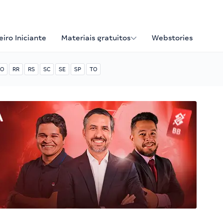
iro Iniciante
Materiais gratuitos
Webstories
O
RR
RS
SC
SE
SP
TO