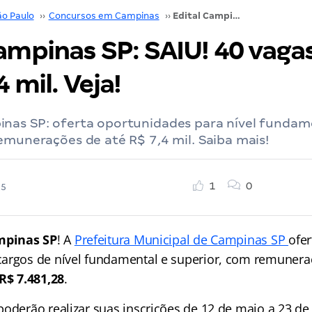
ão Paulo
››
Concursos em Campinas
››
Edital Campinas SP: SAIU! 40 vagas e inicial de R$ 7,4 mil. Veja!
ampinas SP: SAIU! 40 vagas 
4 mil. Veja!
nas SP: oferta oportunidades para nível fundam
emunerações de até R$ 7,4 mil. Saiba mais!
1
0
25
mpinas SP
! A
Prefeitura Municipal de Campinas SP
ofe
argos de nível fundamental e superior, com remuner
R$ 7.481,28
.
poderão realizar suas inscrições de 12 de maio a 23 de