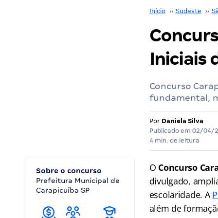
Início
››
Sudeste
››
S
Concurso
Iniciais 
Concurso Carapi
fundamental, mé
Por
Daniela Silva
Publicado em
02/04/
4 min. de leitura
O
Concurso Car
Sobre o concurso
divulgado, ampli
Prefeitura Municipal de
Carapicuíba SP
escolaridade. A
P
além de formação