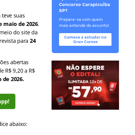
Concurso Carapicuíba
SP?
á teve suas
Prepare-se com quem
de maio de 2026
.
mais entende do assunto!
 meio do site da
Comece a estudar no
revista para
24
Gran Cursos
ções abertas
e R$ 9,20 a R$
 de 2026.
app!
ice abaixo: