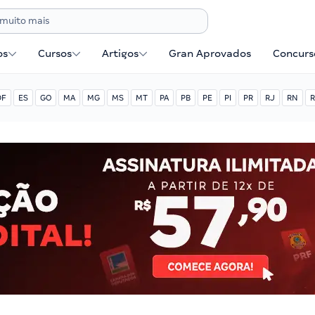
os
Cursos
Artigos
Gran Aprovados
Concurse
DF
ES
GO
MA
MG
MS
MT
PA
PB
PE
PI
PR
RJ
RN
R