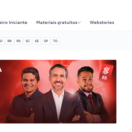
iro Iniciante
Materiais gratuitos
Webstories
O
RR
RS
SC
SE
SP
TO