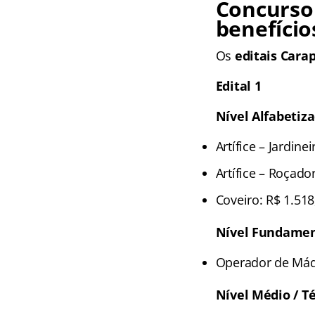
Concurso
benefício
Os
editais Cara
Edital 1
Nível Alfabetiz
Artífice – Jardine
Artífice – Roçado
Coveiro: R$ 1.518
Nível Fundamen
Operador de Máq
Nível Médio / T