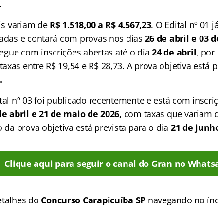
.
ais variam de
R$ 1.518,00 a R$ 4.567,23
. O Edital nº 01 j
radas e contará com provas nos dias
26 de abril e 03 
 segue com inscrições abertas até o dia
24 de abril
, por
xas entre R$ 19,54 e R$ 28,73. A prova objetiva está p
.
tal nº 03 foi publicado recentemente e está com inscri
de abril e 21 de maio de 2026,
com taxas que variam d
o da prova objetiva está prevista para o dia
21 de junho
Clique aqui para seguir o canal do Gran no Whats
etalhes do
Concurso Carapicuíba SP
navegando no índ