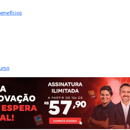
enefícios
urso