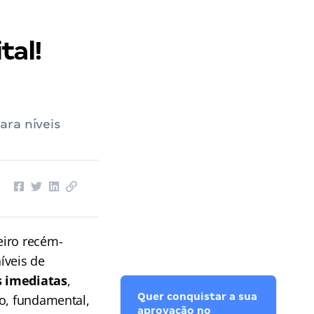
tal!
ara níveis
eiro recém-
íveis de
s imediatas
,
Quer conquistar a sua
do, fundamental,
aprovação no