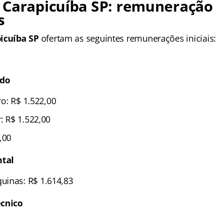
 Carapicuíba SP: remuneração
s
picuíba SP
ofertam as seguintes remunerações iniciais:
ado
iro: R$ 1.522,00
r: R$ 1.522,00
,00
tal
uinas: R$ 1.614,83
écnico