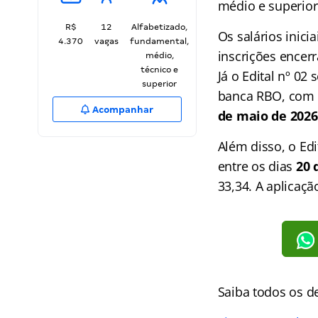
médio e superior
R$
12
Alfabetizado,
Os salários inici
4.370
vagas
fundamental,
inscrições encer
médio,
técnico e
Já o Edital nº 02
superior
banca RBO, com ta
Acompanhar
de maio de 2026
Além disso, o Edi
entre os dias
20 
33,34. A aplicaçã
Saiba todos os d