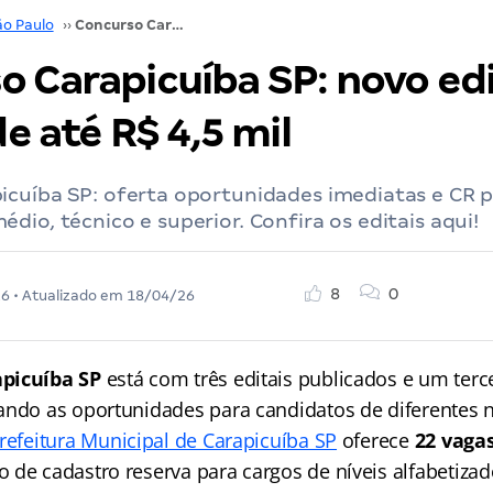
ão Paulo
››
Concurso Carapicuíba SP: novo edital! Iniciais de até R$ 4,5 mil
 Carapicuíba SP: novo edi
de até R$ 4,5 mil
cuíba SP: oferta oportunidades imediatas e CR p
dio, técnico e superior. Confira os editais aqui!
8
0
26
• Atualizado em
18/04/26
apicuíba SP
está com três editais publicados e um terc
ando as oportunidades para candidatos de diferentes n
refeitura Municipal de Carapicuíba SP
oferece
22 vaga
 de cadastro reserva para cargos de níveis alfabetiza