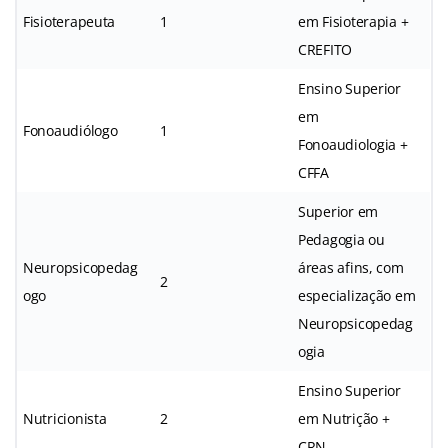
Fisioterapeuta
1
em Fisioterapia +
CREFITO
Ensino Superior
em
Fonoaudiólogo
1
Fonoaudiologia +
CFFA
Superior em
Pedagogia ou
Neuropsicopedag
áreas afins, com
2
ogo
especialização em
Neuropsicopedag
ogia
Ensino Superior
Nutricionista
2
em Nutrição +
CRN