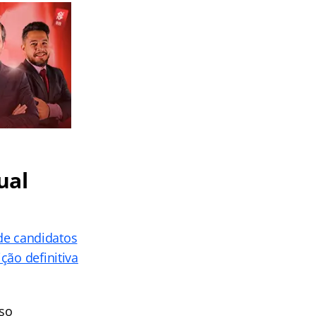
ual
 de candidatos
ção definitiva
rso