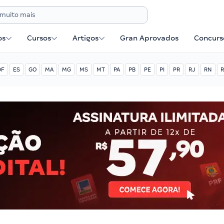
os
Cursos
Artigos
Gran Aprovados
Concurse
DF
ES
GO
MA
MG
MS
MT
PA
PB
PE
PI
PR
RJ
RN
R