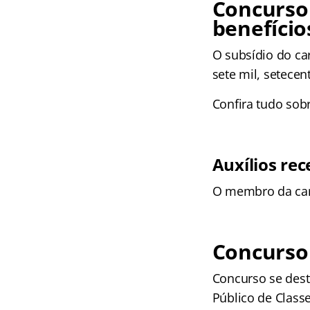
Concurso
benefício
O subsídio do car
sete mil, setecen
Confira tudo sob
Auxílios rec
O membro da carr
Concurso
Concurso se des
Público de Class