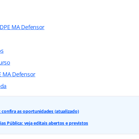
 DPE MA Defensor
os
urso
E MA Defensor
ada
: confira as oportunidades (atualizado)
s Pública: veja editais abertos e previstos