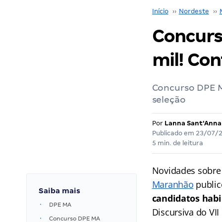
Início
››
Nordeste
››
Concurs
mil! Con
Concurso DPE M
seleção
Por
Lanna Sant'Anna
Publicado em
23/07/
5 min. de leitura
Novidades sobre
Maranhão
public
Saiba mais
candidatos habi
DPE MA
Discursiva do VII
Concurso DPE MA