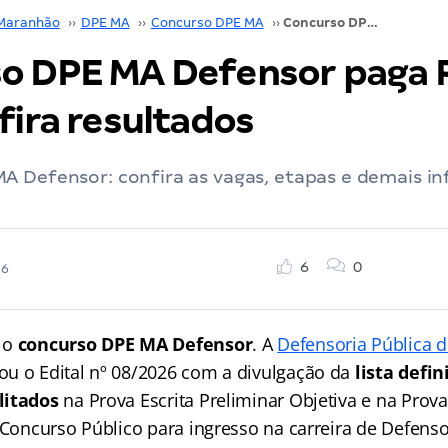
Maranhão
››
DPE MA
››
Concurso DPE MA
››
Concurso DPE MA Defensor paga R$ 37,7 mil! Confira resultados
o DPE MA Defensor paga R
fira resultados
A Defensor: confira as vagas, etapas e demais i
6
0
26
 o
concurso DPE MA Defensor
. A
Defensoria Pública 
ou o Edital nº 08/2026 com a divulgação da
lista defin
litados
na Prova Escrita Preliminar Objetiva e na Prova
 Concurso Público para ingresso na carreira de Defensor