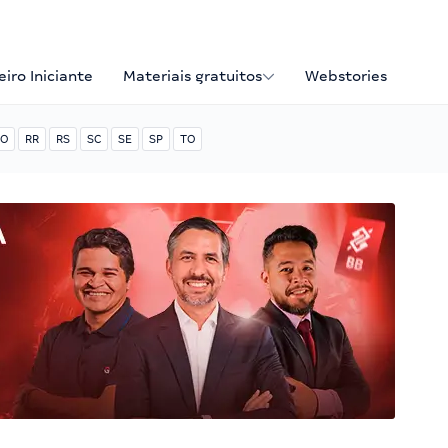
iro Iniciante
Materiais gratuitos
Webstories
O
RR
RS
SC
SE
SP
TO