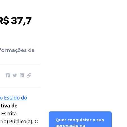
$ 37,7
nformações da
do Estado do
itiva de
 Escrita
Quer conquistar a sua
(a) Público(a). O
aprovação no