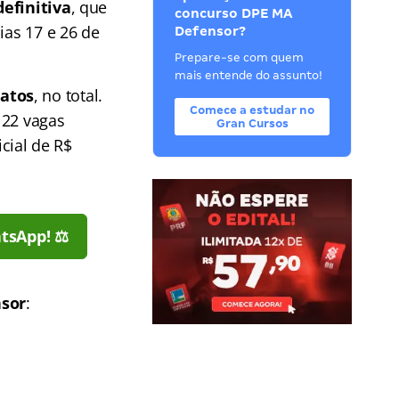
definitiva
, que
concurso DPE MA
ias 17 e 26 de
Defensor?
Prepare-se com quem
mais entende do assunto!
datos
, no total.
Comece a estudar no
 22 vagas
Gran Cursos
cial de R$
tsApp! ⚖️
sor
: