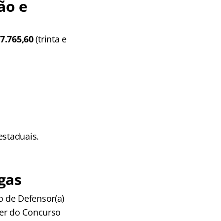
ão e
37.765,60
(trinta e
estaduais.
gas
o de Defensor(a)
rer do Concurso