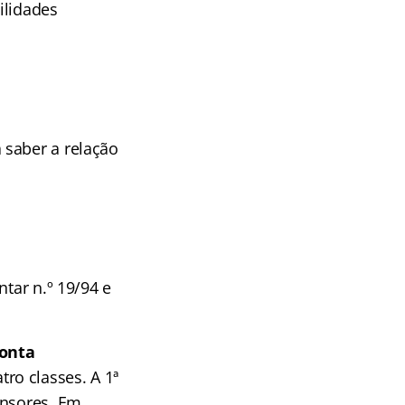
ilidades
 saber a relação
ntar n.º 19/94 e
onta
tro classes. A 1ª
ensores. Em