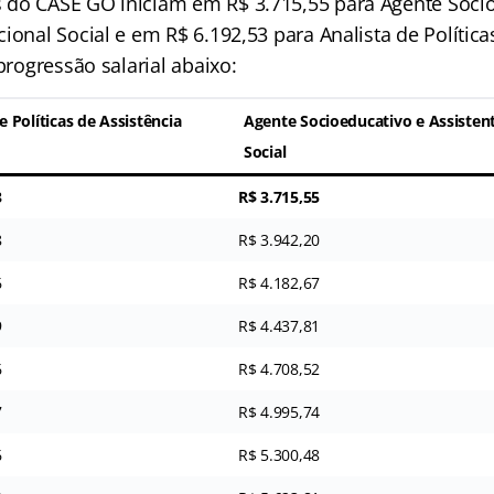
do CASE GO iniciam em R$ 3.715,55 para Agente Socio
ional Social e em R$ 6.192,53 para Analista de Política
 progressão salarial abaixo:
e Políticas de Assistência
Agente Socioeducativo e Assisten
Social
3
R$ 3.715,55
8
R$ 3.942,20
6
R$ 4.182,67
9
R$ 4.437,81
6
R$ 4.708,52
7
R$ 4.995,74
6
R$ 5.300,48