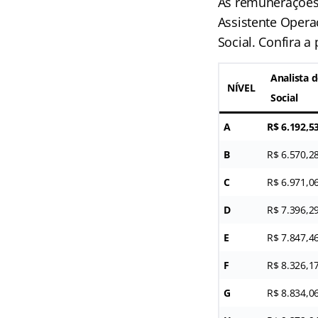
As remunerações 
Assistente Operac
Social. Confira a
Analista d
NÍVEL
Social
A
R$ 6.192,5
B
R$ 6.570,2
C
R$ 6.971,0
D
R$ 7.396,2
E
R$ 7.847,4
F
R$ 8.326,1
G
R$ 8.834,0