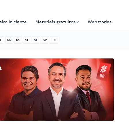
iro Iniciante
Materiais gratuitos
Webstories
O
RR
RS
SC
SE
SP
TO