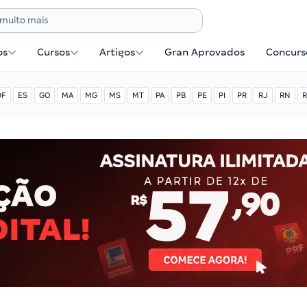
os
Cursos
Artigos
Gran Aprovados
Concurse
DF
ES
GO
MA
MG
MS
MT
PA
PB
PE
PI
PR
RJ
RN
R