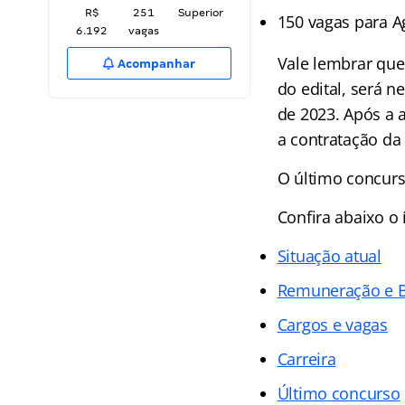
R$
251
Superior
150 vagas para A
6.192
vagas
Vale lembrar qu
Acompanhar
do edital, será n
de 2023. Após a a
a contratação da
O último concurs
Confira abaixo o
Situação atual
Remuneração e B
Cargos e vagas
Carreira
Último concurso