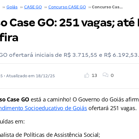
››
Goiás
››
CASE GO
››
Concurso CASE GO
››
Concurso Case GO: 251 vagas; até R$ 6,1 mil. Confira
 Case GO: 251 vagas; até 
fira
O ofertará iniciais de R$ 3.715,55 e R$ 6.192,53.
13
0
25
• Atualizado em
18/12/25
so Case GO
está a caminho! O Governo do Goiás afirm
ndimento Socioeducativo de Goiás
ofertará 251 vagas.
buídas em:
lista de Políticas de Assistência Social;