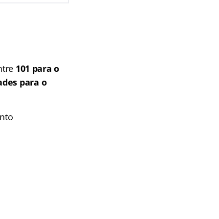
entre
101 para o
ades para o
ento