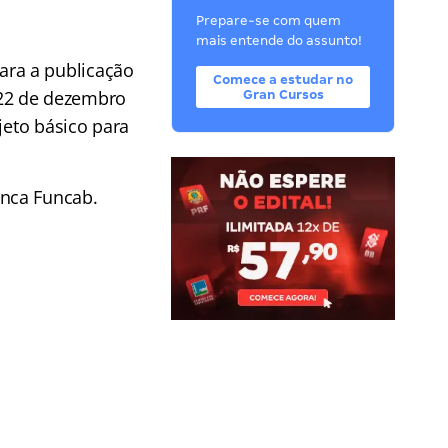
Prepare-se com quem
mais entende do assunto!
Para a publicação
Comece a estudar no
e 22 de dezembro
Gran Cursos
jeto básico para
anca Funcab.