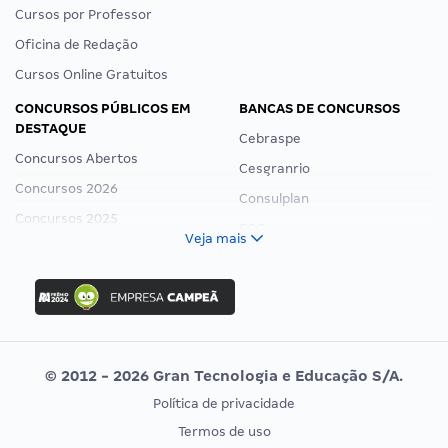
Cursos por Professor
Oficina de Redação
Cursos Online Gratuitos
CONCURSOS PÚBLICOS EM
BANCAS DE CONCURSOS
DESTAQUE
Cebraspe
Concursos Abertos
Cesgranrio
Concursos 2026
Consulplan
Concursos 2025
FCC
Veja mais
Concurso Nacional Unificado
FGV
Concurso Ibama
Idecan
Concurso MPU
Selecon
Editais publicados
Uniase
© 2012 - 2026 Gran Tecnologia e Educação S/A.
Vunesp
Política de privacidade
CONCURSOS POR PROFISSÃO
EXAME DE ORDEM
Termos de uso
Concursos Administrativos
OAB