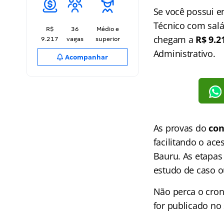
Se você possui e
Técnico com salá
R$
36
Médio e
chegam a
R$ 9.2
9.217
vagas
superior
Administrativo.
Acompanhar
As provas do
con
facilitando o ac
Bauru. As etapas
estudo de caso o
Não perca o cr
for publicado no 