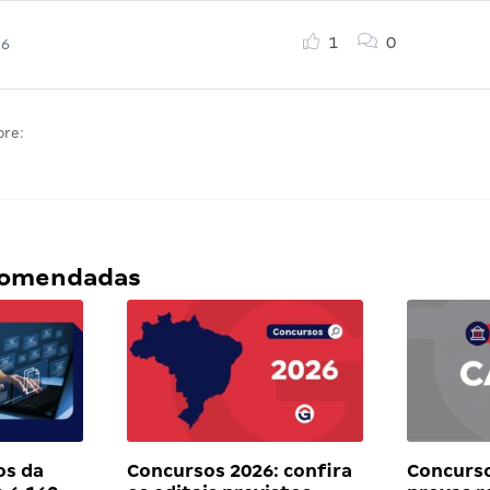
1
0
26
bre:
ecomendadas
os da
Concursos 2026: confira
Concurso