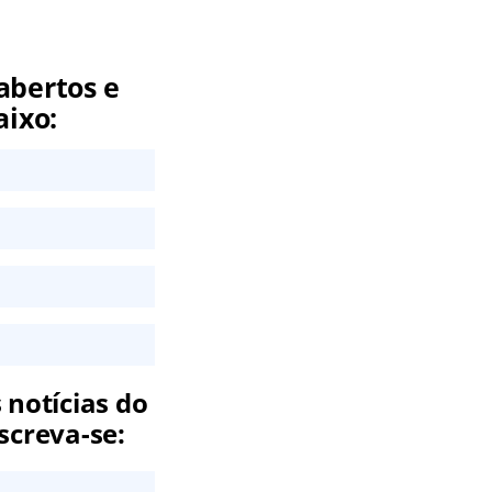
abertos e
aixo:
 notícias do
screva-se: