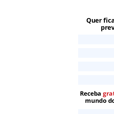
Quer fic
prev
Receba
gra
mundo dos