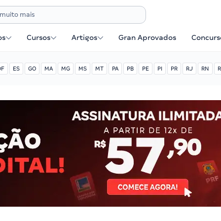
os
Cursos
Artigos
Gran Aprovados
Concurse
DF
ES
GO
MA
MG
MS
MT
PA
PB
PE
PI
PR
RJ
RN
R