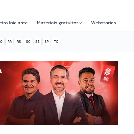
iro Iniciante
Materiais gratuitos
Webstories
O
RR
RS
SC
SE
SP
TO