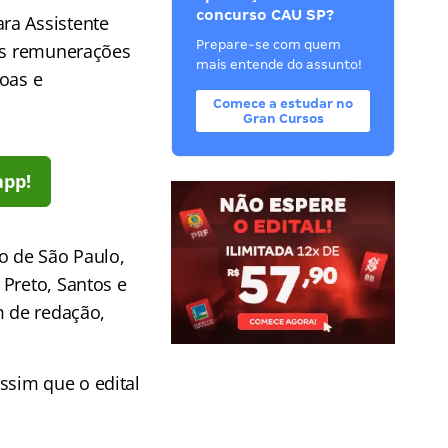
concurso CAU SP?
ra Assistente
Prepare-se com quem
 as remunerações
mais entende do assunto!
soas e
Comece a estudar no
Gran Cursos
app!
o de São Paulo,
 Preto, Santos e
m de redação,
ssim que o edital