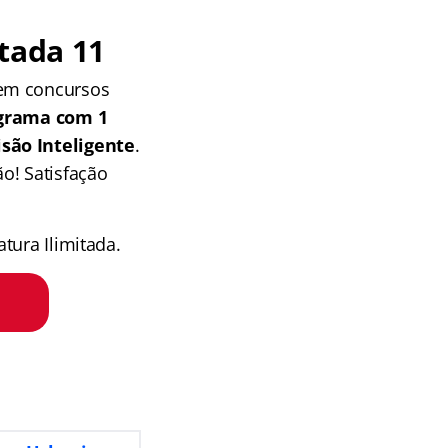
tada 11
 em concursos
grama com 1
isão Inteligente
.
o! Satisfação
tura Ilimitada.