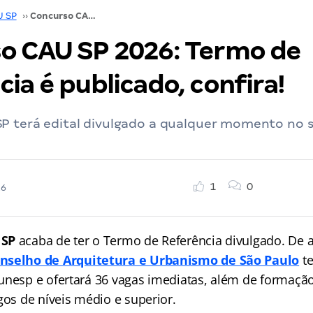
U SP
››
Concurso CAU SP 2026: Termo de Referência é publicado, confira!
o CAU SP 2026: Termo de
ia é publicado, confira!
P terá edital divulgado a qualquer momento no s
1
0
26
 SP
acaba de ter o Termo de Referência divulgado. De
nselho de Arquitetura e Urbanismo de São Paulo
te
unesp e ofertará 36 vagas imediatas, além de formaçã
gos de níveis médio e superior.