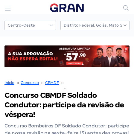
Início
››
Concurso
››
CBMDF
››
Concurso CBMDF
››
Concurso CBMDF Soldado Condutor: participe da revisão de véspera!
Concurso CBMDF Soldado
Condutor: participe da revisão de
véspera!
Concurso Bombeiros DF Soldado Condutor: participe
da nossa revisão na sexta-feira (5) antes das provas!