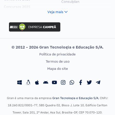
Consulplan
Concursos 2025
FCC
Veja mais
Concurso Nacional Unificado
FGV
Concurso Ibama
Idecan
Concurso MPU
Selecon
Editais publicados
Uniase
© 2012 - 2026 Gran Tecnologia e Educação S/A.
Vunesp
Política de privacidade
CONCURSOS POR PROFISSÃO
EXAME DE ORDEM
Termos de uso
Concursos Administrativos
OAB
Mapa do site
Concursos Educação
Prova OAB
Concursos Fiscais
Calendário OAB
Concursos Jurídicos
Questões OAB
Concursos Militares
Recursos OAB
Gran é uma marca da empresa
Gran Tecnologia e Educação S/A
, CNPJ:
Concursos Policiais
Exame de Ordem
18.260.822/0001-77, SBS Quadra 02, Bloco J, Lote 10, Edifício Carlton
Concursos Saúde
Tower, Sala 201, 2º Andar, Asa Sul, Brasília-DF, CEP 70.070-120.