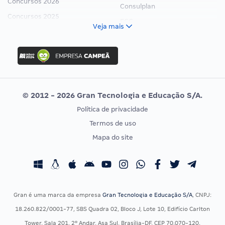
Concursos 2026
Consulplan
Concursos 2025
FCC
Veja mais
Concurso Nacional Unificado
FGV
Concurso Ibama
Idecan
Concurso MPU
Selecon
Editais publicados
Uniase
© 2012 - 2026 Gran Tecnologia e Educação S/A.
Vunesp
Política de privacidade
CONCURSOS POR PROFISSÃO
EXAME DE ORDEM
Termos de uso
Concursos Administrativos
OAB
Mapa do site
Concursos Educação
Prova OAB
Concursos Fiscais
Calendário OAB
Concursos Jurídicos
Questões OAB
Concursos Militares
Recursos OAB
Gran é uma marca da empresa
Gran Tecnologia e Educação S/A
, CNPJ:
Concursos Policiais
Exame de Ordem
18.260.822/0001-77, SBS Quadra 02, Bloco J, Lote 10, Edifício Carlton
Concursos Saúde
Tower, Sala 201, 2º Andar, Asa Sul, Brasília-DF, CEP 70.070-120.