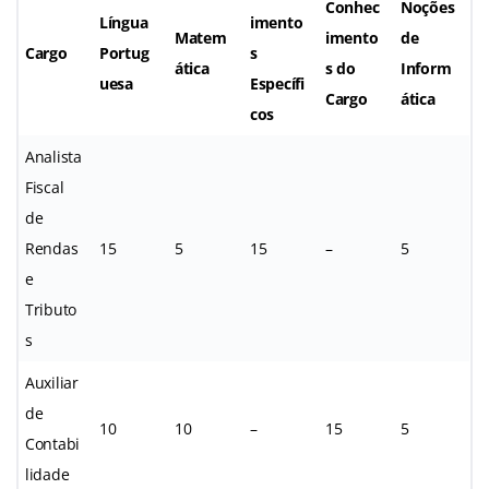
Conhec
Noções
Língua
imento
Matem
imento
de
Cargo
Portug
s
ática
s do
Inform
uesa
Específi
Cargo
ática
cos
Analista
Fiscal
de
Rendas
15
5
15
–
5
e
Tributo
s
Auxiliar
de
10
10
–
15
5
Contabi
lidade