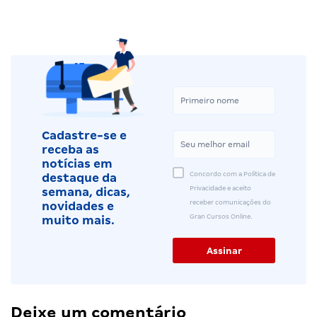
Cadastre-se e
receba as
notícias em
Concordo com a Política de
destaque da
Privacidade e aceito
semana, dicas,
receber comunicações do
novidades e
Gran Cursos Online.
muito mais.
Deixe um comentário