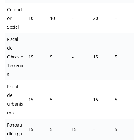
Cuidad
or
10
10
–
20
–
Social
Fiscal
de
Obras e
15
5
–
15
5
Terreno
s
Fiscal
de
15
5
–
15
5
Urbanis
mo
Fonoau
15
5
15
–
5
diólogo