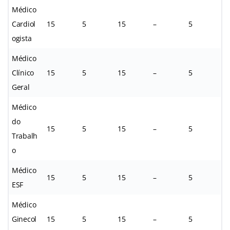
Médico
Cardiol
15
5
15
–
5
ogista
Médico
Clínico
15
5
15
–
5
Geral
Médico
do
15
5
15
–
5
Trabalh
o
Médico
15
5
15
–
5
ESF
Médico
Ginecol
15
5
15
–
5