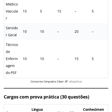
Médico
Vascula
15
5
15
–
5
r
Servido
10
10
–
20
–
r Geral
Técnico
de
Enferm
10
10
–
15
5
agem
do PSF
Concurso Cerqueira César SP
: disciplinas
Cargos com prova prática (30 questões)
Língua
Conhecimen