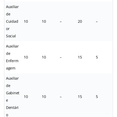
Auxiliar
de
Cuidad
10
10
–
20
–
or
Social
Auxiliar
de
10
10
–
15
5
Enferm
agem
Auxiliar
de
Gabinet
10
10
–
15
5
e
Dentári
o