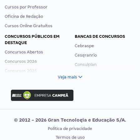
Cursos por Professor
Oficina de Redação
Cursos Online Gratuitos
CONCURSOS PÚBLICOS EM
BANCAS DE CONCURSOS
DESTAQUE
Cebraspe
Concursos Abertos
Cesgranrio
Concursos 2026
Consulplan
Concursos 2025
FCC
Veja mais
Concurso Nacional Unificado
FGV
Concurso Ibama
Idecan
Concurso MPU
Selecon
Editais publicados
Uniase
© 2012 - 2026 Gran Tecnologia e Educação S/A.
Vunesp
Política de privacidade
CONCURSOS POR PROFISSÃO
EXAME DE ORDEM
Termos de uso