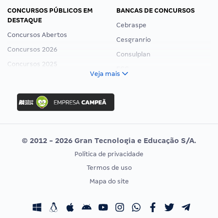
CONCURSOS PÚBLICOS EM
BANCAS DE CONCURSOS
DESTAQUE
Cebraspe
Concursos Abertos
Cesgranrio
Concursos 2026
Consulplan
Concursos 2025
FCC
Veja mais
Concurso Nacional Unificado
FGV
Concurso Ibama
Idecan
Concurso MPU
Selecon
Editais publicados
Uniase
© 2012 - 2026 Gran Tecnologia e Educação S/A.
Vunesp
Política de privacidade
CONCURSOS POR PROFISSÃO
EXAME DE ORDEM
Termos de uso
Concursos Administrativos
OAB
Mapa do site
Concursos Educação
Prova OAB
Concursos Fiscais
Calendário OAB
Concursos Jurídicos
Questões OAB