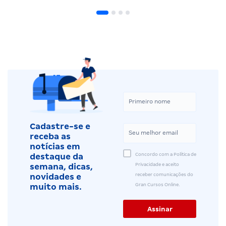
Cadastre-se e
receba as
notícias em
Concordo com a Política de
destaque da
Privacidade e aceito
semana, dicas,
receber comunicações do
novidades e
Gran Cursos Online.
muito mais.