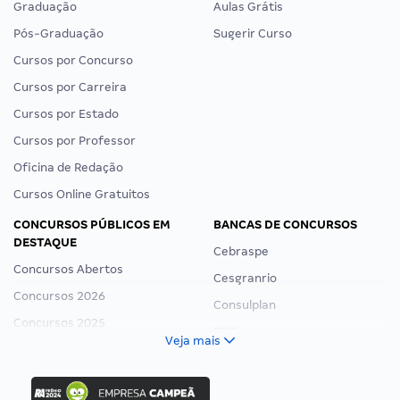
Graduação
Aulas Grátis
Pós-Graduação
Sugerir Curso
Cursos por Concurso
Cursos por Carreira
Cursos por Estado
Cursos por Professor
Oficina de Redação
Cursos Online Gratuitos
CONCURSOS PÚBLICOS EM
BANCAS DE CONCURSOS
DESTAQUE
Cebraspe
Concursos Abertos
Cesgranrio
Concursos 2026
Consulplan
Concursos 2025
FCC
Veja mais
Concurso Nacional Unificado
FGV
Concurso Ibama
Idecan