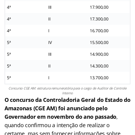
4ª
III
17.900,00
4ª
II
17.300,00
4ª
I
16.700,00
5ª
IV
15.500,00
5ª
III
14.900,00
5ª
II
14.300,00
5ª
I
13.700,00
Concurso CGE AM: estrutura remuneratória para o cargo de Auditor de Controle
Interno
O concurso da Controladoria Geral do Estado do
Amazonas (CGE AM) foi anunciado pelo
Governador em novembro do ano passado
,
quando confirmou a intenção de realizar o
certame, mas sem fornecer informações sobre