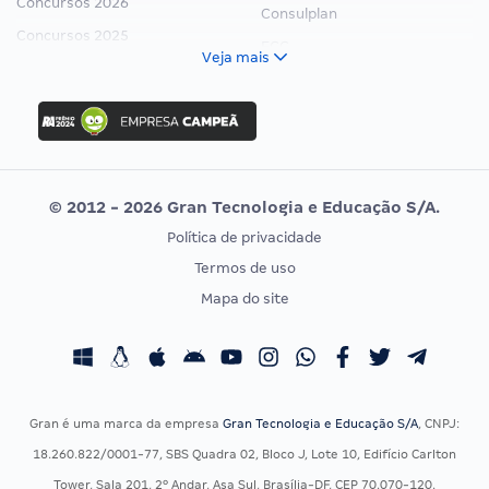
Concursos 2026
Consulplan
Concursos 2025
FCC
Veja mais
Concurso Nacional Unificado
FGV
Concurso Ibama
Idecan
Concurso MPU
Selecon
Editais publicados
Uniase
© 2012 - 2026 Gran Tecnologia e Educação S/A.
Vunesp
Política de privacidade
CONCURSOS POR PROFISSÃO
EXAME DE ORDEM
Termos de uso
Concursos Administrativos
OAB
Mapa do site
Concursos Educação
Prova OAB
Concursos Fiscais
Calendário OAB
Concursos Jurídicos
Questões OAB
Concursos Militares
Recursos OAB
Gran é uma marca da empresa
Gran Tecnologia e Educação S/A
, CNPJ:
Concursos Policiais
Exame de Ordem
18.260.822/0001-77, SBS Quadra 02, Bloco J, Lote 10, Edifício Carlton
Concursos Saúde
Tower, Sala 201, 2º Andar, Asa Sul, Brasília-DF, CEP 70.070-120.