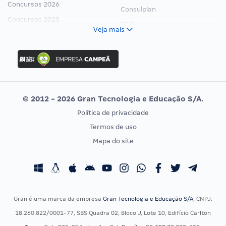
Concursos 2026
Consulplan
Concursos 2025
FCC
Veja mais
Concurso Nacional Unificado
FGV
Concurso Ibama
Idecan
Concurso MPU
Selecon
Editais publicados
Uniase
© 2012 - 2026 Gran Tecnologia e Educação S/A.
Vunesp
Política de privacidade
CONCURSOS POR PROFISSÃO
EXAME DE ORDEM
Termos de uso
Concursos Administrativos
OAB
Mapa do site
Concursos Educação
Prova OAB
Concursos Fiscais
Calendário OAB
Concursos Jurídicos
Questões OAB
Concursos Militares
Recursos OAB
Gran é uma marca da empresa
Gran Tecnologia e Educação S/A
, CNPJ:
Concursos Policiais
Exame de Ordem
18.260.822/0001-77, SBS Quadra 02, Bloco J, Lote 10, Edifício Carlton
Concursos Saúde