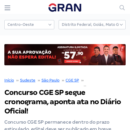
Início
››
Sudeste
››
São Paulo
››
CGE SP
››
Concurso CGE SP
››
Concurso CGE SP segue
cronograma, aponta ata no Diário
Oficial!
Concurso CGE SP permanece dentro do prazo
estipulado, edital deve ser publicado em breve.