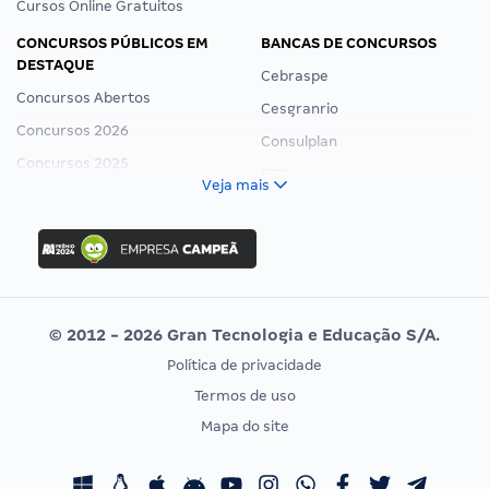
Cursos Online Gratuitos
CONCURSOS PÚBLICOS EM
BANCAS DE CONCURSOS
DESTAQUE
Cebraspe
Concursos Abertos
Cesgranrio
Concursos 2026
Consulplan
Concursos 2025
FCC
Veja mais
Concurso Nacional Unificado
FGV
Concurso Ibama
Idecan
Concurso MPU
Selecon
Editais publicados
Uniase
© 2012 - 2026 Gran Tecnologia e Educação S/A.
Vunesp
Política de privacidade
CONCURSOS POR PROFISSÃO
EXAME DE ORDEM
Termos de uso
Concursos Administrativos
OAB
Mapa do site
Concursos Educação
Prova OAB
Concursos Fiscais
Calendário OAB