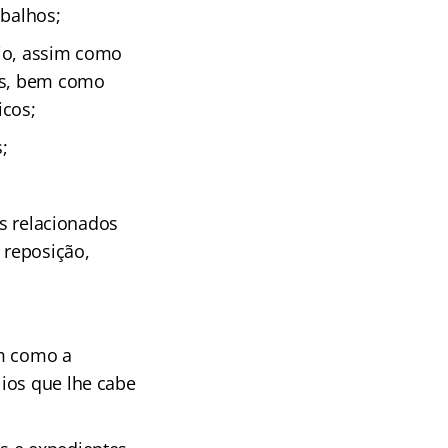
abalhos;
cio, assim como
ões, bem como
icos;
;
ns relacionados
 reposição,
em como a
ios que lhe cabe