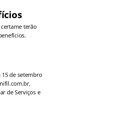
ícios
 certame terão
benefícios.
a 15 de setembro
nifil.com.br,
iar de Serviços e