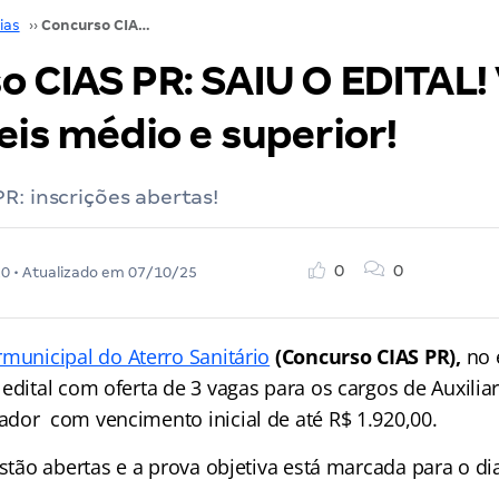
ias
››
Concurso CIAS PR: SAIU O EDITAL! Vagas para níveis médio e superior!
o CIAS PR: SAIU O EDITAL!
eis médio e superior!
R: inscrições abertas!
0
0
20
• Atualizado em
07/10/25
rmunicipal do Aterro Sanitário
(Concurso CIAS PR),
no 
edital com oferta de 3 vagas para os cargos de Auxiliar
dor com vencimento inicial de até R$ 1.920,00.
estão abertas e a prova objetiva está marcada para o d