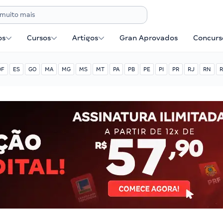
os
Cursos
Artigos
Gran Aprovados
Concurse
DF
ES
GO
MA
MG
MS
MT
PA
PB
PE
PI
PR
RJ
RN
R