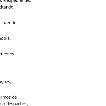
s e expedientes,
citando
, fazendo
ndo-a,
umentos
uções;
termos de
omo despachos,