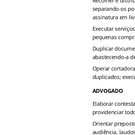
Recolher e distr
separando-os por
assinatura em liv
Executar serviço
pequenas compr
Duplicar documen
abastecendo-a de
Operar cortador
duplicados; execu
ADVOGADO
Elaborar contesta
providenciar tod
Orientar prepost
audiência, laud