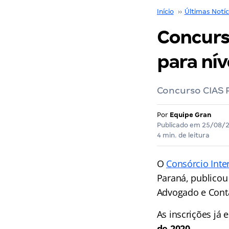
Início
››
Últimas Notíc
Concurs
para nív
Concurso CIAS P
Por
Equipe Gran
Publicado em
25/08/
4 min. de leitura
O
Consórcio Inte
Paraná, publicou 
Advogado e Conta
As inscrições já 
de 2020.