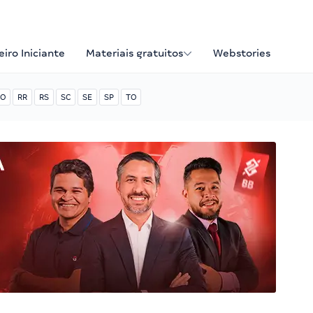
iro Iniciante
Materiais gratuitos
Webstories
O
RR
RS
SC
SE
SP
TO