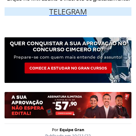
TELEGRAM
QUER CONQUISTAR A SUA APROVAÇÃO NO
CONCURSO CIMCERO RO?
Prepare-se com quem mais entende do assunto!
COMECE A ESTUDAR NO GRAN CURSOS
Por
Equipe Gran
Publicado em
10/11/22