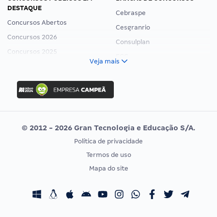
DESTAQUE
Cebraspe
Concursos Abertos
Cesgranrio
Concursos 2026
Consulplan
Concursos 2025
FCC
Veja mais
Concurso Nacional Unificado
FGV
Concurso Ibama
Idecan
Concurso MPU
Selecon
Editais publicados
Uniase
© 2012 - 2026 Gran Tecnologia e Educação S/A.
Vunesp
Política de privacidade
CONCURSOS POR PROFISSÃO
EXAME DE ORDEM
Termos de uso
Concursos Administrativos
OAB
Mapa do site
Concursos Educação
Prova OAB
Concursos Fiscais
Calendário OAB
Concursos Jurídicos
Questões OAB