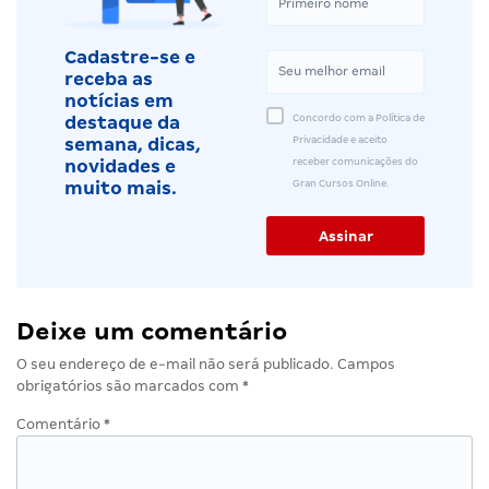
Cadastre-se e
receba as
notícias em
Concordo com a Política de
destaque da
Privacidade e aceito
semana, dicas,
receber comunicações do
novidades e
Gran Cursos Online.
muito mais.
Deixe um comentário
O seu endereço de e-mail não será publicado.
Campos
obrigatórios são marcados com
*
Comentário
*