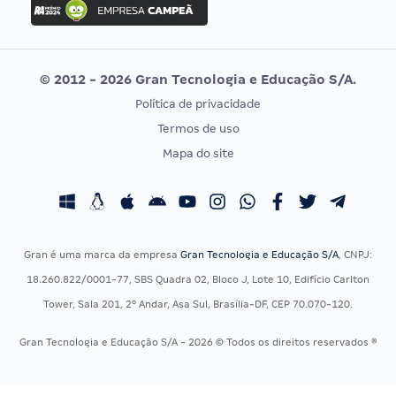
Idecan
Concurso MPU
Selecon
Editais publicados
Uniase
© 2012 - 2026 Gran Tecnologia e Educação S/A.
Vunesp
Política de privacidade
CONCURSOS POR PROFISSÃO
EXAME DE ORDEM
Termos de uso
Concursos Administrativos
OAB
Mapa do site
Concursos Educação
Prova OAB
Concursos Fiscais
Calendário OAB
Concursos Jurídicos
Questões OAB
Concursos Militares
Recursos OAB
Gran é uma marca da empresa
Gran Tecnologia e Educação S/A
, CNPJ:
Concursos Policiais
Exame de Ordem
18.260.822/0001-77, SBS Quadra 02, Bloco J, Lote 10, Edifício Carlton
Concursos Saúde
Tower, Sala 201, 2º Andar, Asa Sul, Brasília-DF, CEP 70.070-120.
Concursos Tribunais
Gran Tecnologia e Educação S/A - 2026 © Todos os direitos reservados ®
Residência Multiprofissional