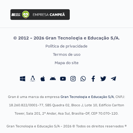
Concurso Nacional Unificado
FGV
Concurso Ibama
Idecan
Concurso MPU
Selecon
Editais publicados
Uniase
© 2012 - 2026 Gran Tecnologia e Educação S/A.
Vunesp
Política de privacidade
CONCURSOS POR PROFISSÃO
EXAME DE ORDEM
Termos de uso
Concursos Administrativos
OAB
Mapa do site
Concursos Educação
Prova OAB
Concursos Fiscais
Calendário OAB
Concursos Jurídicos
Questões OAB
Concursos Militares
Recursos OAB
Gran é uma marca da empresa
Gran Tecnologia e Educação S/A
, CNPJ:
Concursos Policiais
Exame de Ordem
18.260.822/0001-77, SBS Quadra 02, Bloco J, Lote 10, Edifício Carlton
Concursos Saúde
Tower, Sala 201, 2º Andar, Asa Sul, Brasília-DF, CEP 70.070-120.
Concursos Tribunais
Gran Tecnologia e Educação S/A - 2026 © Todos os direitos reservados ®
Residência Multiprofissional