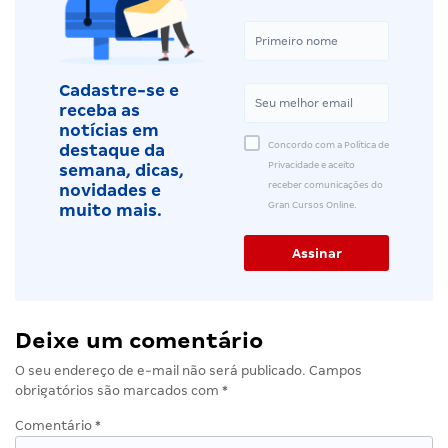
Cadastre-se e
receba as
notícias em
Concordo com a Política de
destaque da
Privacidade e aceito
semana, dicas,
receber comunicações do
novidades e
Gran Cursos Online.
muito mais.
Deixe um comentário
O seu endereço de e-mail não será publicado.
Campos
obrigatórios são marcados com
*
Comentário
*