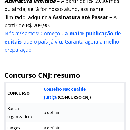
Assinatura Ilimitada –
A partir de R$ 59,90/mês
ou ainda, se já for nosso aluno, assinante
ilimitado, adquirir a
Assinatura até Passar –
A
partir de
R$ 209,90.
Nós avisamos! Começou
a maior publicação de
editais
que o país já viu. Garanta agora a melhor
preparação!
Concurso CNJ: resumo
Conselho Nacional de
CONCURSO
Justiça
(
CONCURSO CNJ
)
Banca
a definir
organizadora
Cargos
a definir