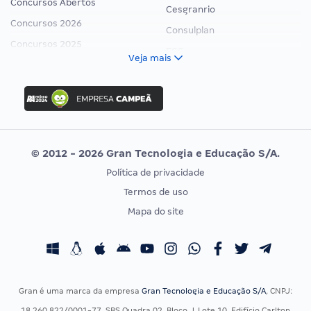
Concursos Abertos
Cesgranrio
Concursos 2026
Consulplan
Concursos 2025
FCC
Veja mais
Concurso Nacional Unificado
FGV
Concurso Ibama
Idecan
Concurso MPU
Selecon
Editais publicados
Uniase
© 2012 - 2026 Gran Tecnologia e Educação S/A.
Vunesp
Política de privacidade
CONCURSOS POR PROFISSÃO
EXAME DE ORDEM
Termos de uso
Concursos Administrativos
OAB
Mapa do site
Concursos Educação
Prova OAB
Concursos Fiscais
Calendário OAB
Concursos Jurídicos
Questões OAB
Concursos Militares
Recursos OAB
Gran é uma marca da empresa
Gran Tecnologia e Educação S/A
, CNPJ:
Concursos Policiais
Exame de Ordem
18.260.822/0001-77, SBS Quadra 02, Bloco J, Lote 10, Edifício Carlton