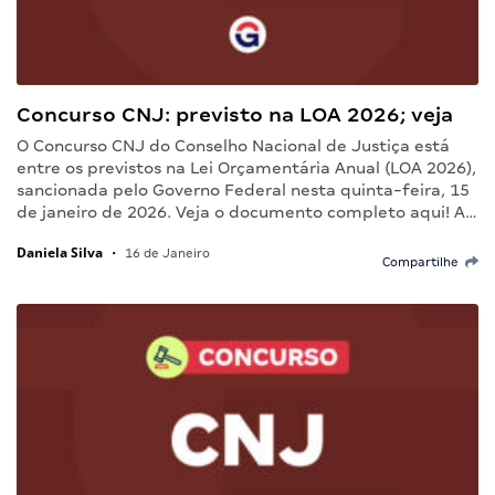
Concurso CNJ: previsto na LOA 2026; veja
O Concurso CNJ do Conselho Nacional de Justiça está
entre os previstos na Lei Orçamentária Anual (LOA 2026),
sancionada pelo Governo Federal nesta quinta-feira, 15
de janeiro de 2026. Veja o documento completo aqui! A…
Daniela Silva
•
16 de Janeiro
Compartilhe