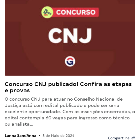
Concurso CNJ publicado! Confira as etapas
e provas
O concurso CNJ para atuar no Conselho Nacional de
Justiça está com edital publicado e pode ser uma
excelente oportunidade. Com as inscrições encerradas, o
edital contempla 60 vagas para ingresso como técnico
ou analista…
Lanna Sant'Anna
•
8 de Maio de 2024
Compartilhe