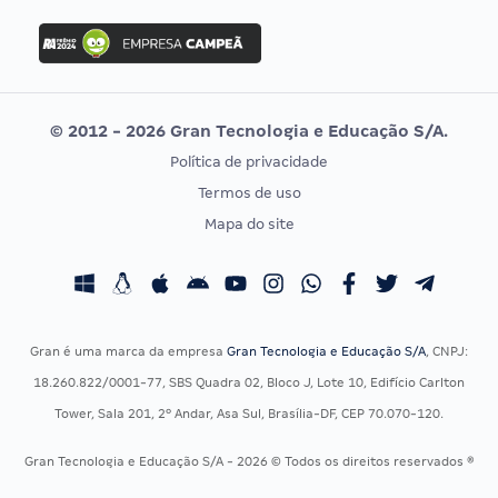
FGV
Concurso Ibama
Idecan
Concurso MPU
Selecon
Editais publicados
Uniase
© 2012 - 2026 Gran Tecnologia e Educação S/A.
Vunesp
Política de privacidade
CONCURSOS POR PROFISSÃO
EXAME DE ORDEM
Termos de uso
Concursos Administrativos
OAB
Mapa do site
Concursos Educação
Prova OAB
Concursos Fiscais
Calendário OAB
Concursos Jurídicos
Questões OAB
Concursos Militares
Recursos OAB
Gran é uma marca da empresa
Gran Tecnologia e Educação S/A
, CNPJ:
Concursos Policiais
Exame de Ordem
18.260.822/0001-77, SBS Quadra 02, Bloco J, Lote 10, Edifício Carlton
Concursos Saúde
Tower, Sala 201, 2º Andar, Asa Sul, Brasília-DF, CEP 70.070-120.
Concursos Tribunais
Gran Tecnologia e Educação S/A - 2026 © Todos os direitos reservados ®
Residência Multiprofissional