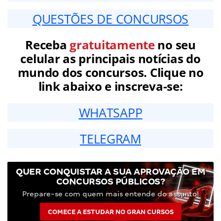
QUESTÕES DE CONCURSOS
Receba
gratuitamente
no seu
celular as principais notícias do
mundo dos concursos. Clique no
link abaixo e inscreva-se:
WHATSAPP
TELEGRAM
QUER CONQUISTAR A SUA APROVAÇÃO EM
CONCURSOS PÚBLICOS?
Prepare-se com quem mais entende do assunto!
COMECE A ESTUDAR NO GRAN CURSOS