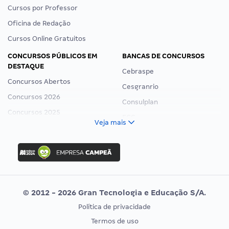
Cursos por Professor
Oficina de Redação
Cursos Online Gratuitos
CONCURSOS PÚBLICOS EM
BANCAS DE CONCURSOS
DESTAQUE
Cebraspe
Concursos Abertos
Cesgranrio
Concursos 2026
Consulplan
Concursos 2025
FCC
Veja mais
Concurso Nacional Unificado
FGV
Concurso Ibama
Idecan
Concurso MPU
Selecon
Editais publicados
Uniase
© 2012 - 2026 Gran Tecnologia e Educação S/A.
Vunesp
Política de privacidade
CONCURSOS POR PROFISSÃO
EXAME DE ORDEM
Termos de uso
Concursos Administrativos
OAB