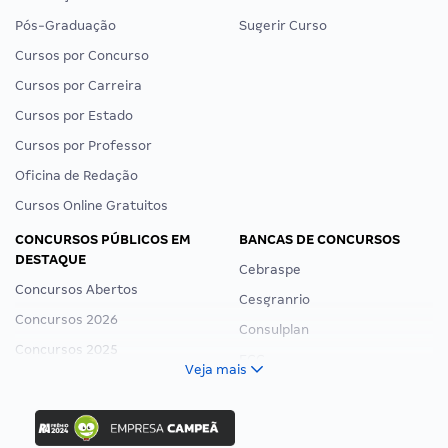
Pós-Graduação
Sugerir Curso
Cursos por Concurso
Cursos por Carreira
Cursos por Estado
Cursos por Professor
Oficina de Redação
Cursos Online Gratuitos
CONCURSOS PÚBLICOS EM
BANCAS DE CONCURSOS
DESTAQUE
Cebraspe
Concursos Abertos
Cesgranrio
Concursos 2026
Consulplan
Concursos 2025
FCC
Veja mais
Concurso Nacional Unificado
FGV
Concurso Ibama
Idecan
Concurso MPU