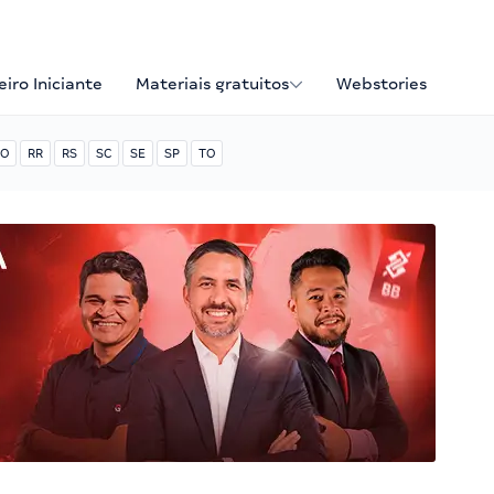
iro Iniciante
Materiais gratuitos
Webstories
O
RR
RS
SC
SE
SP
TO