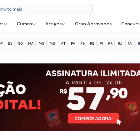
os
Cursos
Artigos
Gran Aprovados
Concurse
DF
ES
GO
MA
MG
MS
MT
PA
PB
PE
PI
PR
RJ
RN
R