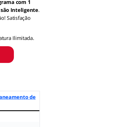
grama com 1
isão Inteligente
.
o! Satisfação
tura Ilimitada.
Saneamento de