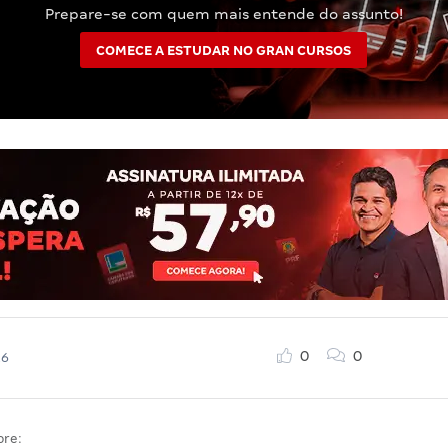
Prepare-se com quem mais entende do assunto!
COMECE A ESTUDAR NO GRAN CURSOS
0
0
26
bre: