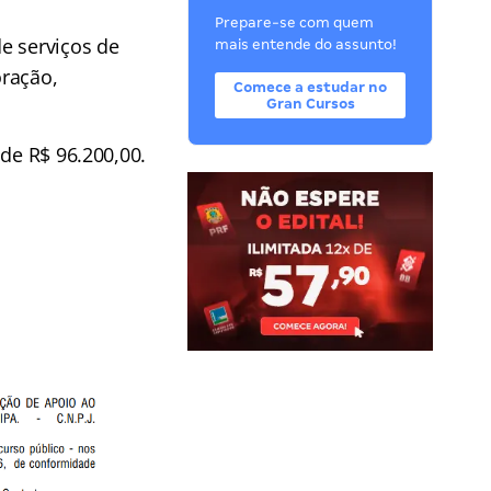
Prepare-se com quem
e serviços de
mais entende do assunto!
oração,
Comece a estudar no
Gran Cursos
 de R$ 96.200,00.