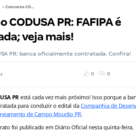
››
Concurso CODUSA PR: FAFIPA é contratada; veja mais!
o CODUSA PR: FAFIPA é
da; veja mais!
A PR: banca oficialmente contratada. Confira!
0
0
26
DUSA PR
está cada vez mais próximo! Isso porque a ban
ratada para conduzir o edital da
Companhia de Desenv
Saneamento de Campo Mourão PR
.
rato foi publicado em Diário Oficial nesta quinta-feira