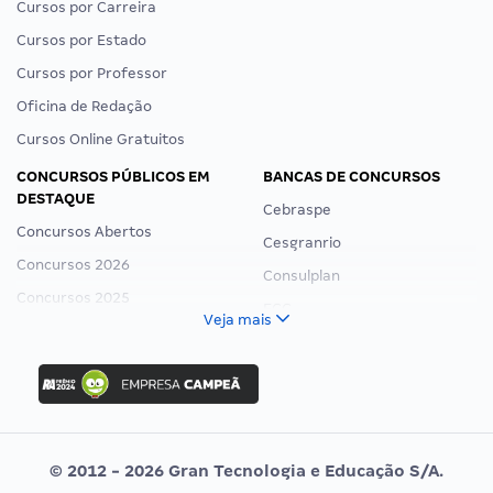
Cursos por Carreira
Cursos por Estado
Cursos por Professor
Oficina de Redação
Cursos Online Gratuitos
CONCURSOS PÚBLICOS EM
BANCAS DE CONCURSOS
DESTAQUE
Cebraspe
Concursos Abertos
Cesgranrio
Concursos 2026
Consulplan
Concursos 2025
FCC
Veja mais
Concurso Nacional Unificado
FGV
Concurso Ibama
Idecan
Concurso MPU
Selecon
Editais publicados
Uniase
© 2012 - 2026 Gran Tecnologia e Educação S/A.
Vunesp