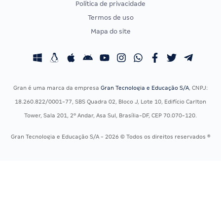
Política de privacidade
CONCURSOS POR PROFISSÃO
EXAME DE ORDEM
Termos de uso
Concursos Administrativos
OAB
Mapa do site
Concursos Educação
Prova OAB
Concursos Fiscais
Calendário OAB
Concursos Jurídicos
Questões OAB
Concursos Militares
Recursos OAB
Gran é uma marca da empresa
Gran Tecnologia e Educação S/A
, CNPJ:
Concursos Policiais
Exame de Ordem
18.260.822/0001-77, SBS Quadra 02, Bloco J, Lote 10, Edifício Carlton
Concursos Saúde
Tower, Sala 201, 2º Andar, Asa Sul, Brasília-DF, CEP 70.070-120.
Concursos Tribunais
Gran Tecnologia e Educação S/A - 2026 © Todos os direitos reservados ®
Residência Multiprofissional