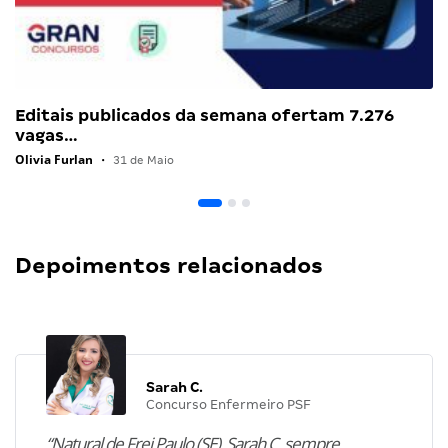
Editais publicados da semana ofertam 7.276
vagas…
Olivia Furlan
•
31 de Maio
Depoimentos relacionados
Sarah C.
Concurso Enfermeiro PSF
“Natural de Frei Paulo (SE), Sarah C. sempre