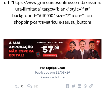
url=”https://www.grancursosonline.com.br/assinat
ura-ilimitada” target=”blank” style=”flat”
background=”#ff0000″ size=”7″ icon=”icon:
shopping-cart”]Matricule-se![/su_button]
Por
Equipe Gran
Publicado em
16/05/19
2 min. de leitura
0
82