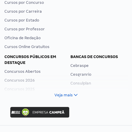
Cursos por Concurso
Cursos por Carreira
Cursos por Estado
Cursos por Professor
Oficina de Redação
Cursos Online Gratuitos
CONCURSOS PÚBLICOS EM
BANCAS DE CONCURSOS
DESTAQUE
Cebraspe
Concursos Abertos
Cesgranrio
Concursos 2026
Consulplan
Concursos 2025
FCC
Veja mais
Concurso Nacional Unificado
FGV
Concurso Ibama
Idecan
Concurso MPU
Selecon
Editais publicados
Uniase