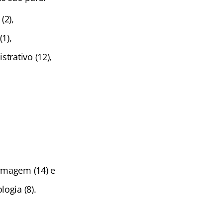
(2),
(1),
strativo (12),
rmagem (14) e
ogia (8).