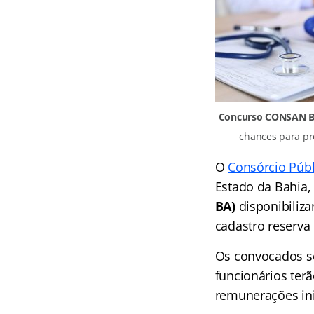
Concurso CONSAN B
chances para pr
O
Consórcio Públ
Estado da Bahia,
BA)
disponibiliz
cadastro reserva 
Os convocados se
funcionários ter
remunerações ini