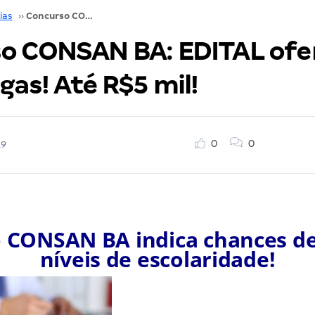
ias
››
Concurso CONSAN BA: EDITAL oferta mais de 60 vagas! Até R$5 mil!
o CONSAN BA: EDITAL ofe
gas! Até R$5 mil!
0
0
19
 CONSAN BA indica chances de
níveis de escolaridade!