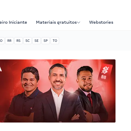
iro Iniciante
Materiais gratuitos
Webstories
O
RR
RS
SC
SE
SP
TO