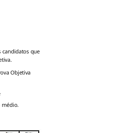
os candidatos que
tiva.
rova Objetiva
e
e médio.