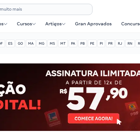
os
Cursos
Artigos
Gran Aprovados
Concurse
DF
ES
GO
MA
MG
MS
MT
PA
PB
PE
PI
PR
RJ
RN
R