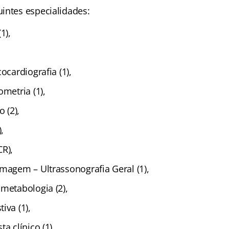
intes especialidades:
1),
ocardiografia (1),
ometria (1),
o (2),
,
CR),
Imagem – Ultrassonografia Geral (1),
metabologia (2),
iva (1),
a clínico (1),