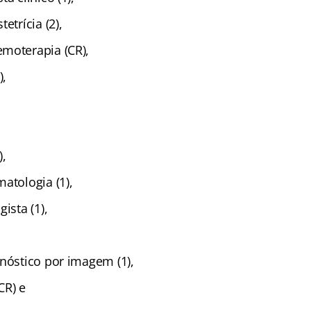
etrícia (2),
moterapia (CR),
),
),
atologia (1),
ista (1),
gnóstico por imagem (1),
CR) e