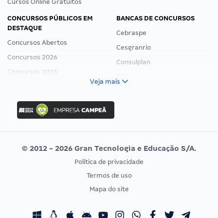
Cursos Online Gratuitos
CONCURSOS PÚBLICOS EM
BANCAS DE CONCURSOS
DESTAQUE
Cebraspe
Concursos Abertos
Cesgranrio
Concursos 2026
Consulplan
Concursos 2025
FCC
Veja mais
Concurso Nacional Unificado
FGV
Concurso Ibama
Idecan
Concurso MPU
Selecon
Editais publicados
Uniase
© 2012 - 2026 Gran Tecnologia e Educação S/A.
Vunesp
Política de privacidade
CONCURSOS POR PROFISSÃO
EXAME DE ORDEM
Termos de uso
Concursos Administrativos
OAB
Mapa do site
Concursos Educação
Prova OAB
Concursos Fiscais
Calendário OAB