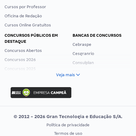
Cursos por Professor
Oficina de Redação
Cursos Online Gratuitos
CONCURSOS PÚBLICOS EM
BANCAS DE CONCURSOS
DESTAQUE
Cebraspe
Concursos Abertos
Cesgranrio
Concursos 2026
Consulplan
Concursos 2025
FCC
Veja mais
Concurso Nacional Unificado
FGV
Concurso Ibama
Idecan
Concurso MPU
Selecon
Editais publicados
Uniase
© 2012 - 2026 Gran Tecnologia e Educação S/A.
Vunesp
Política de privacidade
CONCURSOS POR PROFISSÃO
EXAME DE ORDEM
Termos de uso