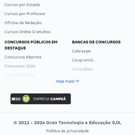
Cursos por Estado
Cursos por Professor
Oficina de Redação
Cursos Online Gratuitos
CONCURSOS PÚBLICOS EM
BANCAS DE CONCURSOS
DESTAQUE
Cebraspe
Concursos Abertos
Cesgranrio
Concursos 2026
Consulplan
Concursos 2025
FCC
Veja mais
Concurso Nacional Unificado
FGV
Concurso Ibama
Idecan
Concurso MPU
Selecon
Editais publicados
Uniase
© 2012 - 2026 Gran Tecnologia e Educação S/A.
Vunesp
Política de privacidade
CONCURSOS POR PROFISSÃO
EXAME DE ORDEM