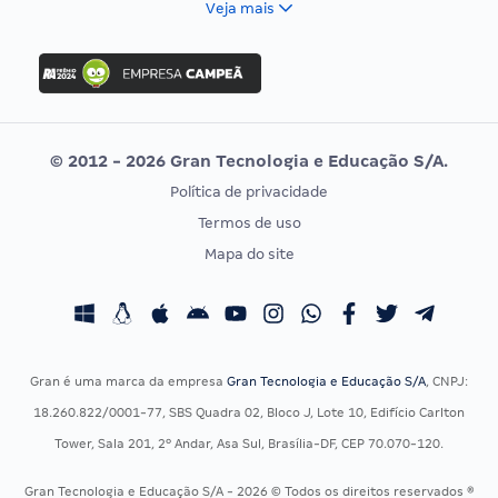
Veja mais
Concurso Nacional Unificado
FGV
Concurso Ibama
Idecan
Concurso MPU
Selecon
Editais publicados
Uniase
© 2012 - 2026 Gran Tecnologia e Educação S/A.
Vunesp
Política de privacidade
CONCURSOS POR PROFISSÃO
EXAME DE ORDEM
Termos de uso
Concursos Administrativos
OAB
Mapa do site
Concursos Educação
Prova OAB
Concursos Fiscais
Calendário OAB
Concursos Jurídicos
Questões OAB
Concursos Militares
Recursos OAB
Gran é uma marca da empresa
Gran Tecnologia e Educação S/A
, CNPJ:
Concursos Policiais
Exame de Ordem
18.260.822/0001-77, SBS Quadra 02, Bloco J, Lote 10, Edifício Carlton
Concursos Saúde
Tower, Sala 201, 2º Andar, Asa Sul, Brasília-DF, CEP 70.070-120.
Concursos Tribunais
Gran Tecnologia e Educação S/A - 2026 © Todos os direitos reservados ®