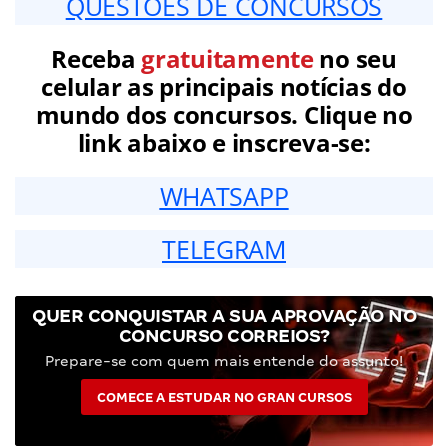
QUESTÕES DE CONCURSOS
Receba
gratuitamente
no seu
celular as principais notícias do
mundo dos concursos. Clique no
link abaixo e inscreva-se:
WHATSAPP
TELEGRAM
QUER CONQUISTAR A SUA APROVAÇÃO NO
CONCURSO CORREIOS?
Prepare-se com quem mais entende do assunto!
COMECE A ESTUDAR NO GRAN CURSOS