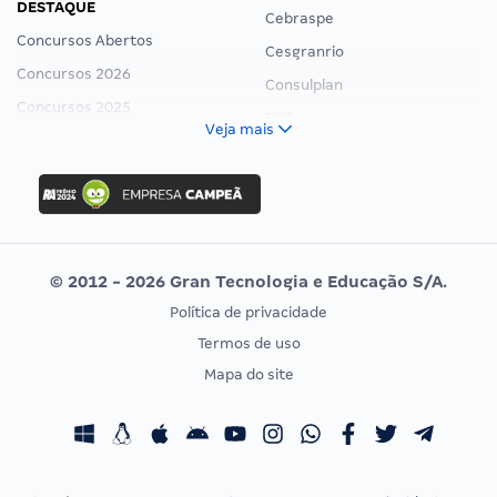
DESTAQUE
Cebraspe
Concursos Abertos
Cesgranrio
Concursos 2026
Consulplan
Concursos 2025
FCC
Veja mais
Concurso Nacional Unificado
FGV
Concurso Ibama
Idecan
Concurso MPU
Selecon
Editais publicados
Uniase
© 2012 - 2026 Gran Tecnologia e Educação S/A.
Vunesp
Política de privacidade
CONCURSOS POR PROFISSÃO
EXAME DE ORDEM
Termos de uso
Concursos Administrativos
OAB
Mapa do site
Concursos Educação
Prova OAB
Concursos Fiscais
Calendário OAB
Concursos Jurídicos
Questões OAB
Concursos Militares
Recursos OAB