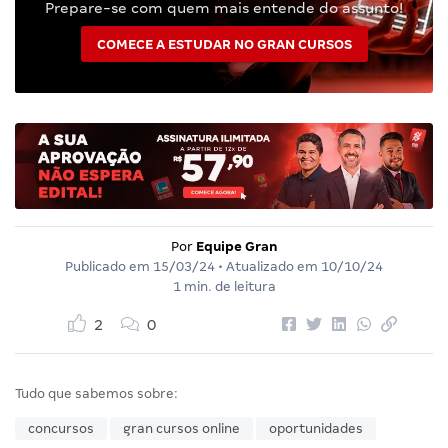
Prepare-se com quem mais entende do assunto!
COMECE A ESTUDAR NO GRAN CURSOS
Por
Equipe Gran
Publicado em
15/03/24
• Atualizado em
10/10/24
1 min. de leitura
2
0
Tudo que sabemos sobre:
concursos
gran cursos online
oportunidades