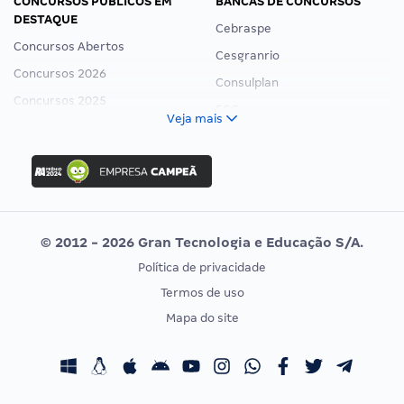
CONCURSOS PÚBLICOS EM
BANCAS DE CONCURSOS
DESTAQUE
Cebraspe
Concursos Abertos
Cesgranrio
Concursos 2026
Consulplan
Concursos 2025
FCC
Veja mais
Concurso Nacional Unificado
FGV
Concurso Ibama
Idecan
Concurso MPU
Selecon
Editais publicados
Uniase
© 2012 - 2026 Gran Tecnologia e Educação S/A.
Vunesp
Política de privacidade
CONCURSOS POR PROFISSÃO
EXAME DE ORDEM
Termos de uso
Concursos Administrativos
OAB
Mapa do site
Concursos Educação
Prova OAB
Concursos Fiscais
Calendário OAB
Concursos Jurídicos
Questões OAB