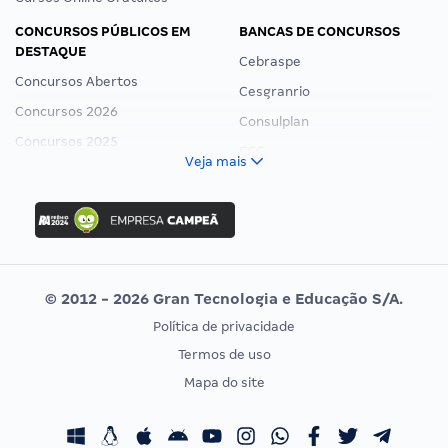
CONCURSOS PÚBLICOS EM
BANCAS DE CONCURSOS
DESTAQUE
Cebraspe
Concursos Abertos
Cesgranrio
Concursos 2026
Consulplan
Concursos 2025
FCC
Veja mais
Concurso Nacional Unificado
FGV
Concurso Ibama
Idecan
Concurso MPU
Selecon
Editais publicados
Uniase
© 2012 - 2026 Gran Tecnologia e Educação S/A.
Vunesp
Política de privacidade
CONCURSOS POR PROFISSÃO
EXAME DE ORDEM
Termos de uso
Concursos Administrativos
OAB
Mapa do site
Concursos Educação
Prova OAB
Concursos Fiscais
Calendário OAB