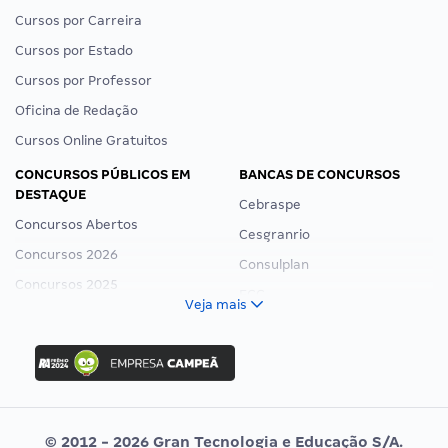
Cursos por Carreira
Cursos por Estado
Cursos por Professor
Oficina de Redação
Cursos Online Gratuitos
CONCURSOS PÚBLICOS EM
BANCAS DE CONCURSOS
DESTAQUE
Cebraspe
Concursos Abertos
Cesgranrio
Concursos 2026
Consulplan
Concursos 2025
FCC
Veja mais
Concurso Nacional Unificado
FGV
Concurso Ibama
Idecan
Concurso MPU
Selecon
Editais publicados
Uniase
© 2012 - 2026 Gran Tecnologia e Educação S/A.
Vunesp