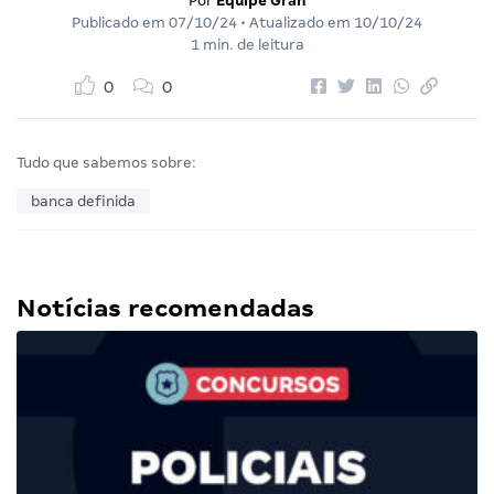
Por
Equipe Gran
Publicado em
07/10/24
• Atualizado em
10/10/24
1 min. de leitura
0
0
Tudo que sabemos sobre:
banca definida
Notícias recomendadas