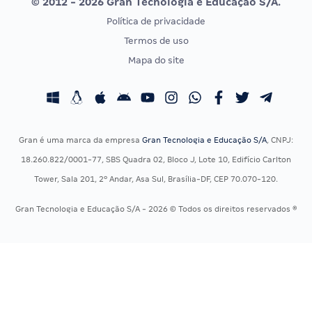
© 2012 - 2026 Gran Tecnologia e Educação S/A.
Vunesp
Política de privacidade
CONCURSOS POR PROFISSÃO
EXAME DE ORDEM
Termos de uso
Concursos Administrativos
OAB
Mapa do site
Concursos Educação
Prova OAB
Concursos Fiscais
Calendário OAB
Concursos Jurídicos
Questões OAB
Concursos Militares
Recursos OAB
Gran é uma marca da empresa
Gran Tecnologia e Educação S/A
, CNPJ:
Concursos Policiais
Exame de Ordem
18.260.822/0001-77, SBS Quadra 02, Bloco J, Lote 10, Edifício Carlton
Concursos Saúde
Tower, Sala 201, 2º Andar, Asa Sul, Brasília-DF, CEP 70.070-120.
Concursos Tribunais
Gran Tecnologia e Educação S/A - 2026 © Todos os direitos reservados ®
Residência Multiprofissional