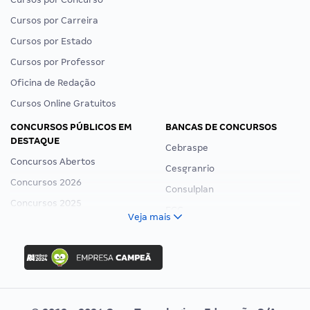
Cursos por Carreira
Cursos por Estado
Cursos por Professor
Oficina de Redação
Cursos Online Gratuitos
CONCURSOS PÚBLICOS EM
BANCAS DE CONCURSOS
DESTAQUE
Cebraspe
Concursos Abertos
Cesgranrio
Concursos 2026
Consulplan
Concursos 2025
FCC
Veja mais
Concurso Nacional Unificado
FGV
Concurso Ibama
Idecan
Concurso MPU
Selecon
Editais publicados
Uniase