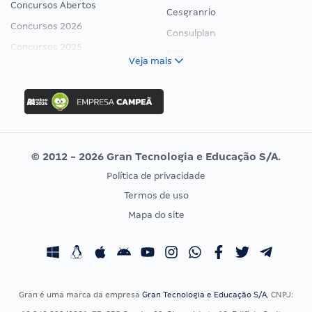
Concursos Abertos
Cesgranrio
Concursos 2026
Consulplan
Concursos 2025
FCC
Veja mais
Concurso Nacional Unificado
FGV
Concurso Ibama
Idecan
Concurso MPU
Selecon
Editais publicados
Uniase
© 2012 - 2026 Gran Tecnologia e Educação S/A.
Vunesp
Política de privacidade
CONCURSOS POR PROFISSÃO
EXAME DE ORDEM
Termos de uso
Concursos Administrativos
OAB
Mapa do site
Concursos Educação
Prova OAB
Concursos Fiscais
Calendário OAB
Concursos Jurídicos
Questões OAB
Concursos Militares
Recursos OAB
Gran é uma marca da empresa
Gran Tecnologia e Educação S/A
, CNPJ:
Concursos Policiais
Exame de Ordem