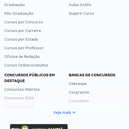
Graduação
Aulas Grátis
Pós-Graduação
Sugerir Curso
Cursos por Concurso
Cursos por Carreira
Cursos por Estado
Cursos por Professor
Oficina de Redação
Cursos Online Gratuitos
CONCURSOS PÚBLICOS EM
BANCAS DE CONCURSOS
DESTAQUE
Cebraspe
Concursos Abertos
Cesgranrio
Concursos 2026
Consulplan
Concursos 2025
FCC
Veja mais
Concurso Nacional Unificado
FGV
Concurso Ibama
Idecan