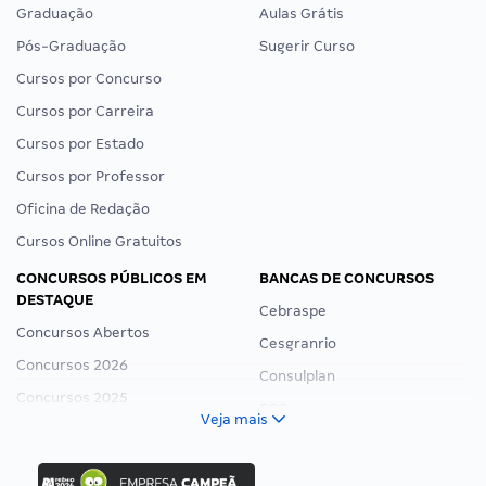
Graduação
Aulas Grátis
Pós-Graduação
Sugerir Curso
Cursos por Concurso
Cursos por Carreira
Cursos por Estado
Cursos por Professor
Oficina de Redação
Cursos Online Gratuitos
CONCURSOS PÚBLICOS EM
BANCAS DE CONCURSOS
DESTAQUE
Cebraspe
Concursos Abertos
Cesgranrio
Concursos 2026
Consulplan
Concursos 2025
FCC
Veja mais
Concurso Nacional Unificado
FGV
Concurso Ibama
Idecan