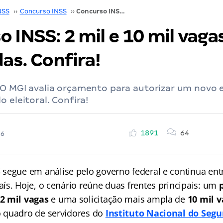
NSS
››
Concurso INSS
››
Concurso INSS: 2 mil e 10 mil vagas solicitadas. Confira!
 INSS: 2 mil e 10 mil vaga
das. Confira!
 O MGI avalia orçamento para autorizar um novo 
o eleitoral. Confira!
1891
64
26
S
segue em análise pelo governo federal e continua ent
ís. Hoje, o cenário reúne duas frentes principais: um
2 mil vagas
e uma solicitação mais ampla de
10 mil 
 quadro de servidores do
Instituto Nacional do Segu