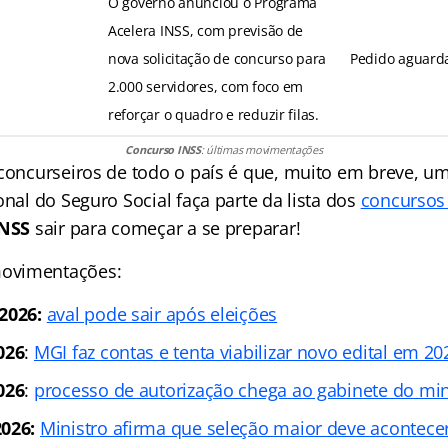
O governo anunciou o Programa
Acelera INSS, com previsão de
nova solicitação de concurso para
Pedido aguarda
2.000 servidores, com foco em
reforçar o quadro e reduzir filas.
Concurso INSS
: últimas movimentações
 concurseiros de todo o país é que, muito em breve, u
onal do Seguro Social faça parte da lista dos
concursos
INSS
sair para começar a se preparar!
ovimentações:
2026:
aval pode sair após eleições
026
:
MGI faz contas e tenta viabilizar novo edital em 20
026
:
processo de autorização chega ao gabinete do min
2026:
Ministro afirma que seleção maior deve acontec