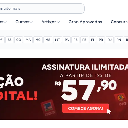
os
Cursos
Artigos
Gran Aprovados
Concurse
DF
ES
GO
MA
MG
MS
MT
PA
PB
PE
PI
PR
RJ
RN
R