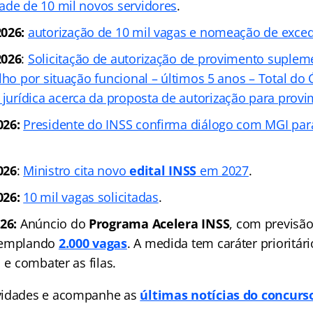
ade de 10 mil novos servidores
.
026:
autorização de 10 mil vagas e nomeação de exce
2026
:
Solicitação de autorização de provimento suplem
lho por situação funcional – últimos 5 anos – Total do
 jurídica acerca da proposta de autorização para provi
026:
Presidente do INSS confirma diálogo com MGI pa
026
:
Ministro cita novo
edital INSS
em 2027
.
026:
10 mil vagas solicitadas
.
26:
Anúncio do
Programa Acelera INSS
, com previsã
emplando
2.000 vagas
. A medida tem caráter prioritári
l e combater as filas.
vidades e acompanhe as
últimas notícias do concurs