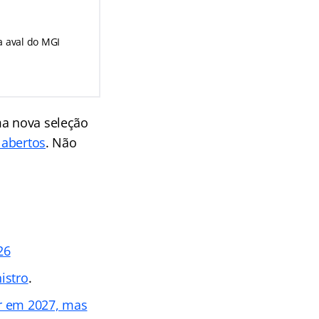
 aval do MGI
ma nova seleção
 abertos
. Não
26
istro
.
er em 2027, mas