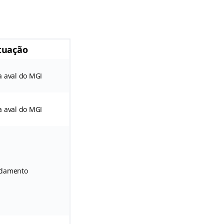
tuação
 aval do MGI
 aval do MGI
ndamento