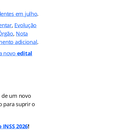
dentes em julho
.
entar
,
Evolução
 Órgão
,
Nota
mento adicional
.
ra novo
edital
o de um novo
o para suprir o
o INSS 2026
!