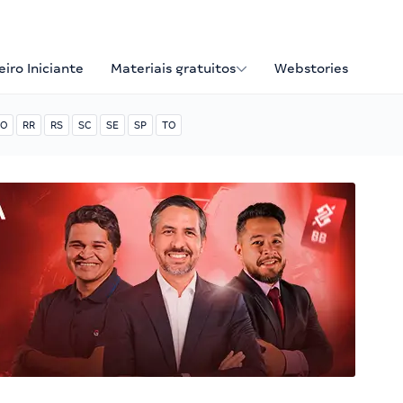
iro Iniciante
Materiais gratuitos
Webstories
O
RR
RS
SC
SE
SP
TO