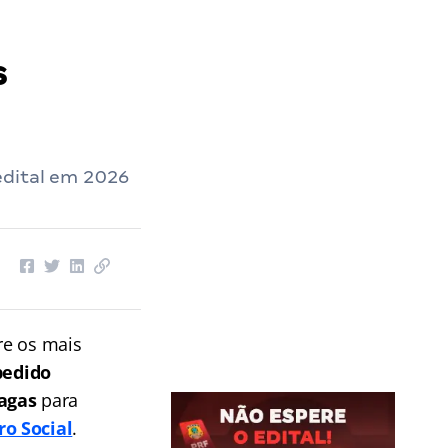
s
edital em 2026
re os mais
pedido
vagas
para
ro Social
.