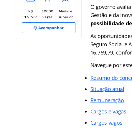
O governo avalia 
R$
10000
Médio e
Gestão e da Inov
16.769
vagas
superior
possibilidade de
Acompanhar
As oportunidades
Seguro Social e A
16.769,79, confor
Navegue por este 
Resumo do concu
Situação atual
Remuneração
Cargos e vagas
Cargos vagos