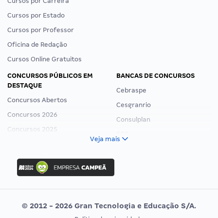
Cursos por Carreira
Cursos por Estado
Cursos por Professor
Oficina de Redação
Cursos Online Gratuitos
CONCURSOS PÚBLICOS EM
BANCAS DE CONCURSOS
DESTAQUE
Cebraspe
Concursos Abertos
Cesgranrio
Concursos 2026
Consulplan
Concursos 2025
FCC
Veja mais
Concurso Nacional Unificado
FGV
Concurso Ibama
Idecan
Concurso MPU
Selecon
Editais publicados
Uniase
© 2012 - 2026 Gran Tecnologia e Educação S/A.
Vunesp