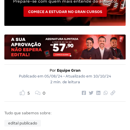
Prepare-se com quem mais entende do assunto!
COMECE A ESTUDAR NO GRAN CURSOS
Por
Equipe Gran
Publicado em
05/08/24
• Atualizado em
10/10/24
2 min. de leitura
5
0
Tudo que sabemos sobre:
edital publicado