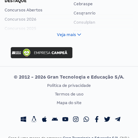
DESTAQUE
Cebraspe
Concursos Abertos
Cesgranrio
Concursos 2026
Consulplan
Concursos 2025
FCC
Veja mais
Concurso Nacional Unificado
FGV
Concurso Ibama
Idecan
Concurso MPU
Selecon
Editais publicados
Uniase
© 2012 - 2026 Gran Tecnologia e Educação S/A.
Vunesp
Política de privacidade
CONCURSOS POR PROFISSÃO
EXAME DE ORDEM
Termos de uso
Concursos Administrativos
OAB
Mapa do site
Concursos Educação
Prova OAB
Concursos Fiscais
Calendário OAB
Concursos Jurídicos
Questões OAB
Concursos Militares
Recursos OAB